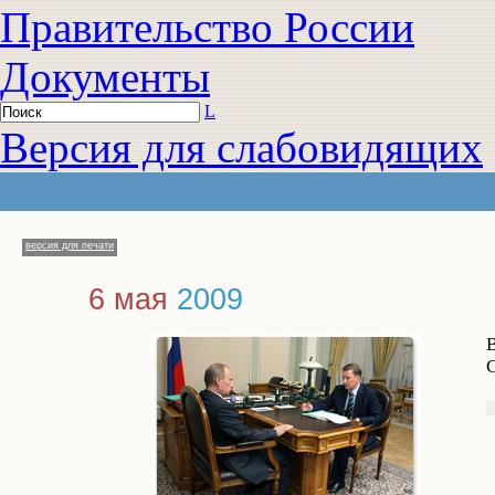
Правительство России
Документы
L
Версия для слабовидящих
версия для печати
6 мая
2009