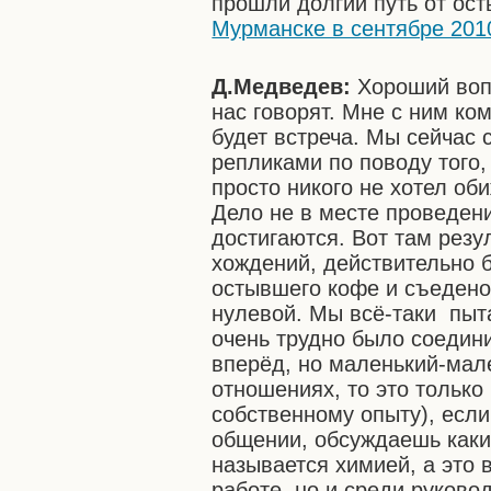
прошли долгий путь от ос
Мурманске в сентябре 201
Д.Медведев:
Хороший воп
нас говорят. Мне с ним ко
будет встреча. Мы сейчас 
репликами по поводу того
просто никого не хотел об
Дело не в месте проведения
достигаются. Вот там резу
хождений, действительно б
остывшего кофе и съедено 
нулевой. Мы всё-таки пыта
очень трудно было соедин
вперёд, но маленький-мале
отношениях, то это только 
собственному опыту), есл
общении, обсуждаешь какие
называется химией, а это 
работе, но и среди руково