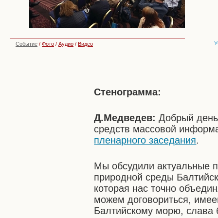
У
Событие
/
Фото
/
Аудио
/
Видео
Стенограмма:
Д.Медведев:
Добрый день,
средств массовой информа
пленарного заседания
.
Мы обсудили актуальные п
природной среды Балтийско
которая нас точно объедин
можем договориться, имее
Балтийскому морю, слава б