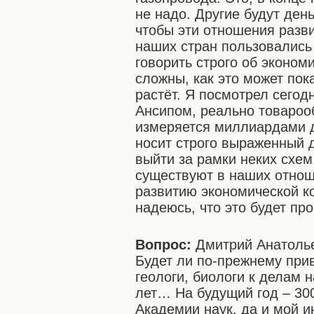
не надо. Другие будут день
чтобы эти отношения разв
наших стран пользовались
говорить строго об эконом
сложны, как это может пок
растёт. Я посмотрел сего
Ансипом, реально товароо
измеряется миллиардами д
носит строго выраженный д
выйти за рамки неких схем
существуют в наших отнош
развитию экономической к
надеюсь, что это будет пр
Вопрос:
Дмитрий Анатолье
Будет ли по-прежнему при
геологи, биологи к делам 
лет… На будущий год – 300
Академии наук, да и мой и