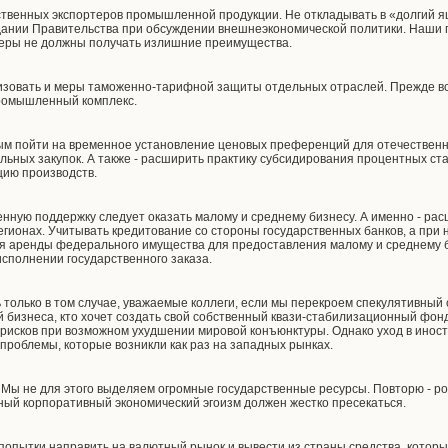
твенных экспортеров промышленной продукции. Не откладывать в «долгий я
дании Правительства при обсуждении внешнеэкономической политики. Наши 
теры не должны получать излишние преимущества.
зовать и меры таможенно-тарифной защиты отдельных отраслей. Прежде все
ромышленный комплекс.
ным пойти на временное установление ценовых преференций для отечествен
льных закупок. А также - расширить практику субсидирования процентных ста
цию производств.
венную поддержку следует оказать малому и среднему бизнесу. А именно - р
егионах. Учитывать кредитование со стороны государственных банков, а при н
я аренды федерального имущества для предоставления малому и среднему б
исполнении государственного заказа.
 только в том случае, уважаемые коллеги, если мы перекроем спекулятивный 
 бизнеса, кто хочет создать свой собственный квази-стабилизационный фонд
исков при возможном ухудшении мировой конъюнктуры. Однако уход в иностр
 проблемы, которые возникли как раз на западных рынках.
. Мы не для этого выделяем огромные государственные ресурсы. Повторю - р
ный корпоративный экономический эгоизм должен жестко пресекаться.
попытки направить на валютный рынок и вывести из страны средства, котор