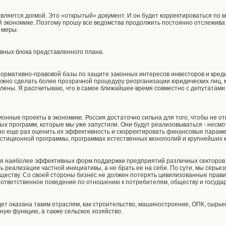
 является догмой. Это «открытый» документ. И он будет корректироваться по
й экономике. Поэтому прошу все ведомства продолжить постоянно отслежива
 меры.
авных блока представленного плана.
 нормативно-правовой базы по защите законных интересов инвесторов и кре
нужно сделать более прозрачной процедуру реорганизации юридических лиц, 
лены. Я рассчитываю, что в самое ближайшее время совместно с депутатами
онные проекты в экономике. Россия достаточно сильна для того, чтобы не о
х программ, которые мы уже запустили. Они будут реализовываться - несмо
о еще раз оценить их эффективность и скорректировать финансовые парамет
тиционной программы, программах естественных монополий и крупнейших ком
ция наиболее эффективных форм поддержки предприятий различных секторов 
ь реализации частной инициативы, а не брать ее на себя. По сути, мы серьез
еству. Со своей стороны бизнес не должен потерять цивилизованные правил
 ответственное поведение по отношению к потребителям, обществу и государ
ет оказана таким отраслям, как строительство, машиностроение, ОПК, сырьев
ную функцию, а также сельское хозяйство.