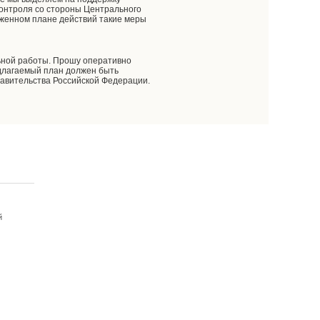
контроля со стороны Центрального
оженном плане действий такие меры
ьной работы. Прошу оперативно
едлагаемый план должен быть
равительства Российской Федерации.
й