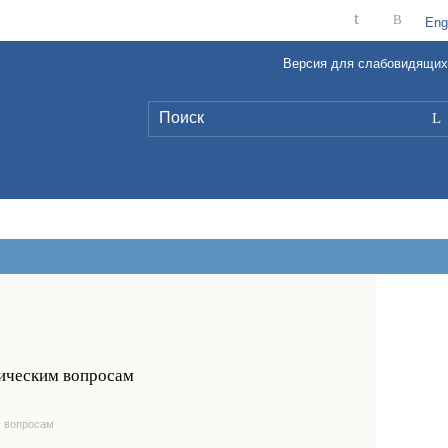
t
B
Eng
Версия для слабовидящих
L
мическим вопросам
м вопросам