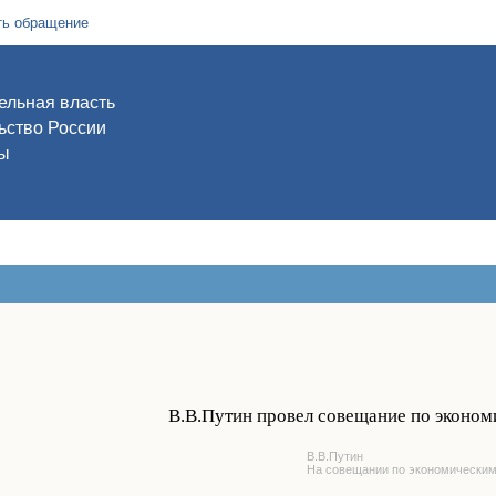
ть обращение
ельная власть
ьство России
ы
В.В.Путин провел совещание по эконо
В.В.Путин
На совещании по экономически