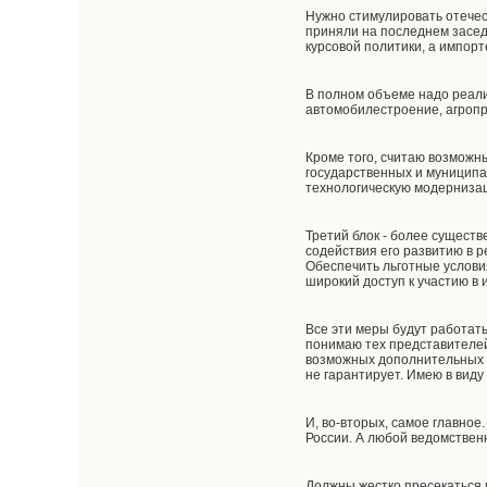
Нужно стимулировать отечес
приняли на последнем засе
курсовой политики, а импор
В полном объеме надо реали
автомобилестроение, агроп
Кроме того, считаю возмож
государственных и муниципа
технологическую модерниза
Третий блок - более сущест
содействия его развитию в р
Обеспечить льготные услови
широкий доступ к участию в 
Все эти меры будут работать
понимаю тех представителей
возможных дополнительных р
не гарантирует. Имею в виду
И, во-вторых, самое главное
России. А любой ведомствен
Должны жестко пресекаться 