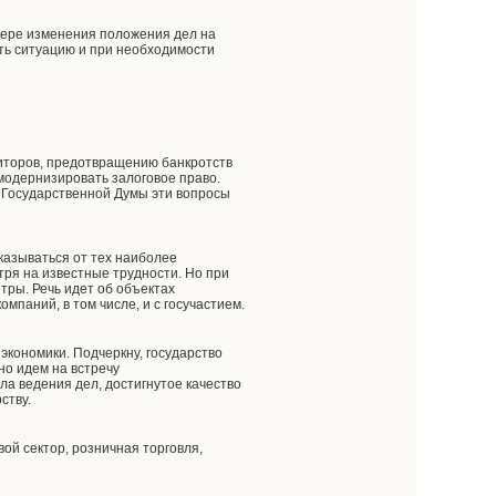
 мере изменения положения дел на
ть ситуацию и при необходимости
диторов, предотвращению банкротств
модернизировать залоговое право.
 Государственной Думы эти вопросы
тказываться от тех наиболее
тря на известные трудности. Но при
ры. Речь идет об объектах
паний, в том числе, и с госучастием.
экономики. Подчеркну, государство
но идем на встречу
а ведения дел, достигнутое качество
ству.
ой сектор, розничная торговля,