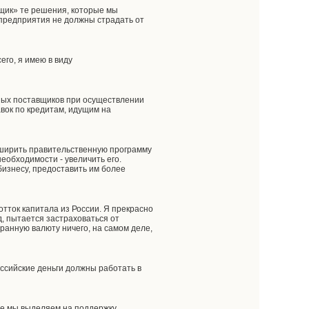
щик» те решения, которые мы
предприятия не должны страдать от
го, я имею в виду
ных поставщиков при осуществлении
вок по кредитам, идущим на
асширить правительственную программу
еобходимости - увеличить его.
изнесу, предоставить им более
отток капитала из России. Я прекрасно
, пытается застраховаться от
анную валюту ничего, на самом деле,
оссийские деньги должны работать в
ые мы выделяем на поддержку