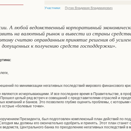
Участники:
Путин Владимир Владимирович
сии. А любой ведомственный корпоративный экономическ
вить на валютный рынок и вывести из страны средства
Поэтому считаю оправданным принятие решения об усиле
в, допущенных к получению средств господдержки».
Путина:
леги,
ешений по минимизации негативных последствий мирового финансового криз
е являются исчерпывающими. И все последнее время в Правительстве, в пр
 Прошел целый ряд встреч и совещаний с представителями отраслей и предп
ых компаний и банков. Это позволило глубже оценить проблемы, с которыми
е острые «болевые точки».
с поручением Президента, был подготовлен комплексный план действий по по
 Сегодня мы должны его окончательно одобрить и принять. Этот план станет
 ведомств, Центрального банка по преодолению негативных последствий в 