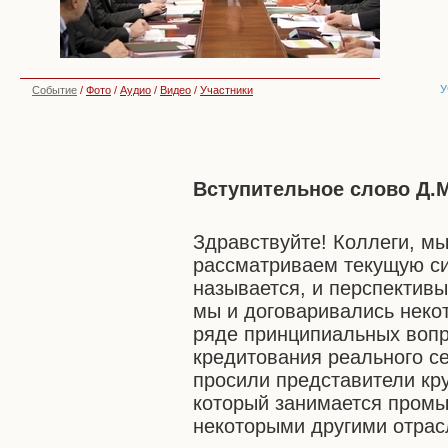
У
Событие
/
Фото
/
Аудио
/
Видео
/
Участники
Вступительное слово Д.
Здравствуйте! Коллеги, мы
рассматриваем текущую си
называется, и перспективы
мы и договаривались неко
ряде принципиальных вопр
кредитования реального се
просили представители кру
который занимается промы
некоторыми другими отрас