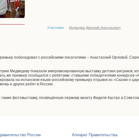
Участники:
Медведев Дмитрий Анатольевич
премьер побеседовал с российскими писателями – Анастасией Орловой, Сер
трию Медведеву показали импровизированную выставку детских рисунков, к
Здесь же премьер пообщался с ребятами, ставшими победителями конкурсов «
ровала на испанском языке российскому премьеру отрывок из «Сказки о цар
очку и других ребят в Россию.
также фотовыставку, посвящённую первому визиту Фиделя Кастро в Советски
равительство России
Аппарат Правительства