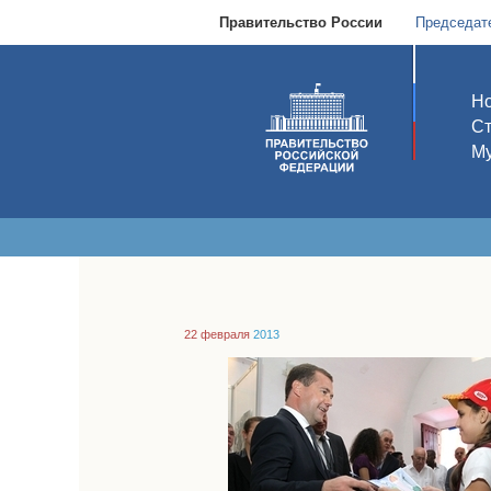
Правительство России
Председат
Но
С
Му
22 февраля
2013