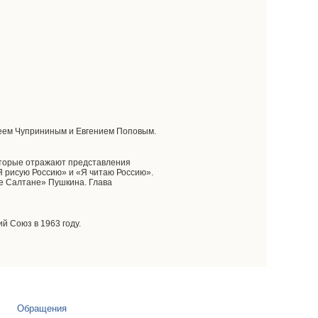
геем Чуприниным и Евгением Поповым.
оторые отражают представления
Я рисую Россию» и «Я читаю Россию».
е Салтане» Пушкина. Глава
й Союз в 1963 году.
Обращения