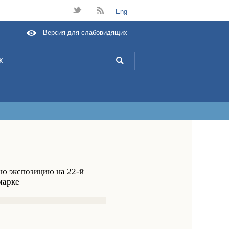
t
B
Eng
Версия для слабовидящих
L
ю экспозицию на 22-й
марке