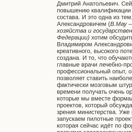
Дмитрий Анатольевич. Сей
повышению квалификации 
состава. И это одна из те
Александровичем (
В.Мау –
хозяйства и государстве
Федерации)
хотим обсудить
Владимиром Александрови
креативного, высокого пот
создана. И то, что обучаю
главные врачи лечебно-пр
профессиональный опыт, о
позволяет ставить наибол
фактически мозговым штур
времени получать очень о
которые мы вместе формал
проектов, который обсужда
зрения министерства. Уже 
запускаем пилотные проект
которая сейчас идёт по ф