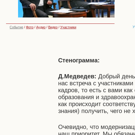
У
Событие
/
Фото
/
Аудио
/
Видео
/
Участники
Стенограмма:
Д.Медведев:
Добрый день,
нас встреча с участникам
кадров, то есть с вами ка
образования и здравоохран
как происходит соответств
знания) получить, чего не 
Очевидно, что модернизац
наш приоритет. Мы обязан