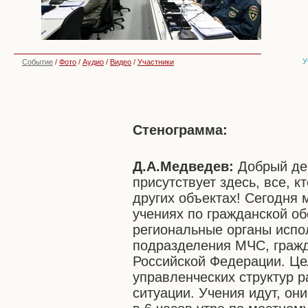
У
Событие
/
Фото
/
Аудио
/
Видео
/
Участники
Стенограмма:
Д.А.Медведев:
Добрый ден
присутствует здесь, все, к
других объектах! Сегодня
учениях по гражданской о
региональные органы испо
подразделения МЧС, граж
Российской Федерации. Це
управленческих структур р
ситуации. Учения идут, он