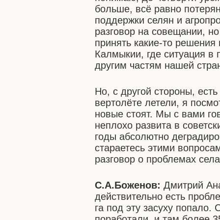
больше, всё равно потеря
поддержки селян и агропр
разговор на совещании, н
принять какие-то решения 
Калмыкии, где ситуация в 
другим частям нашей стра
Но, с другой стороны, ест
вертолёте летели, я посм
новые стоят. Мы с вами го
неплохо развита в советск
годы абсолютно деградиро
стараетесь этими вопроса
разговор о проблемах села
С.А.Боженов:
Дмитрий Ана
действительно есть пробле
га под эту засуху попало.
поработали, и там более 35