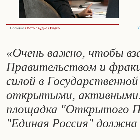
У
Событие
/
Фото
/
Аудио
/
Видео
«Очень важно, чтобы в
Правительством и фракци
силой в Государственной
открытыми, активными.
площадка "Открытого П
"Единая Россия" должна 