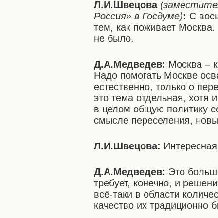
Л.И.Швецова
(заместит
Россия» в Госдуме)
:
С вось
тем, как поживает Москва. 
не было.
Д.А.Медведев:
Москва – к
Надо помогать Москве осва
естественно, только о пер
это тема отдельная, хотя 
в целом общую политику с
смысле переселения, новы
Л.И.Швецова:
Интересная 
Д.А.Медведев:
Это больша
требует, конечно, и решен
всё-таки в области количе
качество их традиционно б