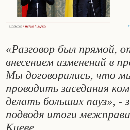
У
Событие
/
Аудио
/
Видео
«Разговор был прямой, о
внесением изменений в п
Мы договорились, что м
проводить заседания коми
делать больших пауз», - 
подводя итоги межправи
Киеве.