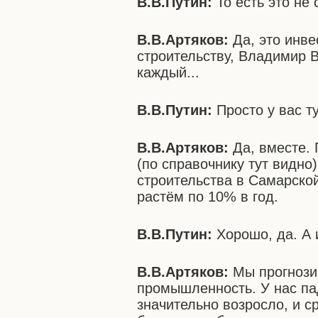
В.В.Путин:
То есть это не 
В.В.Артяков:
Да, это инве
строительству, Владимир В
каждый...
В.В.Путин:
Просто у вас ту
В.В.Артяков:
Да, вместе. 
(по справочнику тут видно)
строительства в Самарско
растём по 10% в год.
В.В.Путин:
Хорошо, да. А 
В.В.Артяков:
Мы прогнозир
промышленность. У нас пад
значительно возросло, и с