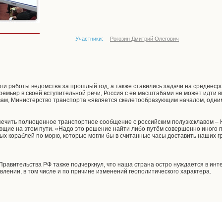
Участники:
Рогозин Дмитрий Олегович
ги работы ведомства за прошлый год, а также ставились задачи на среднесро
премьер в своей вступительной речи, Россия с её масштабами не может идти 
вам, Министерство транспорта «является скелетообразующим началом, одни
ечить полноценное транспортное сообщение с российским полуэксклавом – 
ающие на этом пути. «Надо это решение найти либо путём совершенно иного
ых кораблей по морю, которые могли бы в считанные часы доставить наших гр
равительства РФ также подчеркнул, что наша страна остро нуждается в ин
влении, в том числе и по причине изменений геополитического характера.