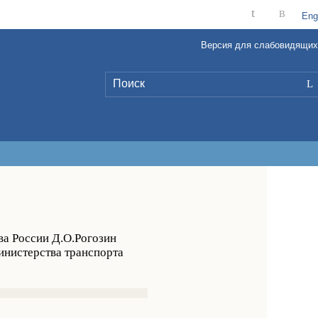
t
B
Eng
Версия для слабовидящих
L
ва России Д.О.Рогозин
инистерства транспорта