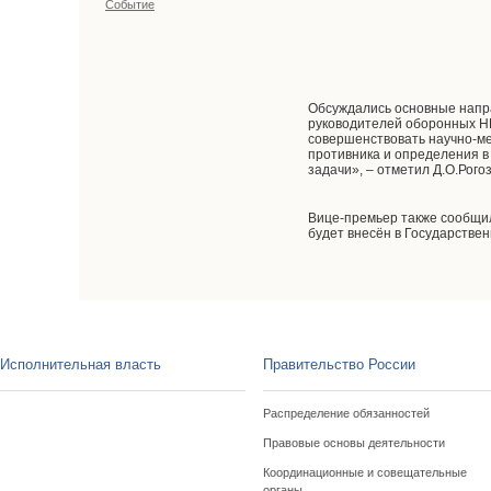
Событие
Обсуждались основные напра
руководителей оборонных Н
совершенствовать научно-м
противника и определения в
задачи», – отметил Д.О.Рого
Вице-премьер также сообщил
будет внесён в Государстве
Исполнительная власть
Правительство России
Распределение обязанностей
Правовые основы деятельности
Координационные и совещательные
органы