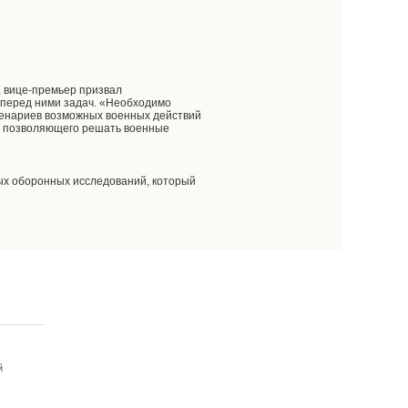
, вице-премьер призвал
 перед ними задач. «Необходимо
ценариев возможных военных действий
к, позволяющего решать военные
ых оборонных исследований, который
й