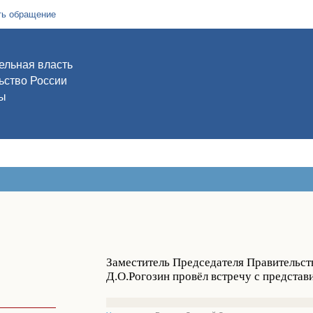
ть обращение
ельная власть
ьство России
ы
Заместитель Председателя Правительст
Д.О.Рогозин провёл встречу с представ