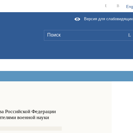
t
B
Eng
Версия для слабовидящих
L
ва Российской Федерации
ителями военной науки