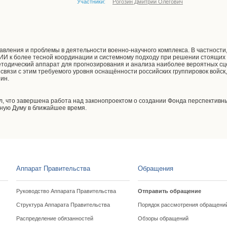
Участники:
Рогозин Дмитрий Олегович
вления и проблемы в деятельности военно-научного комплекса. В частности
ИИ к более тесной координации и системному подходу при решении стоящих
етодический аппарат для прогнозирования и анализа наиболее вероятных с
 связи с этим требуемого уровня оснащённости российских группировок войс
зин.
, что завершена работа над законопроектом о создании Фонда перспективн
нную Думу в ближайшее время.
Аппарат Правительства
Обращения
Руководство Аппарата Правительства
Отправить обращение
Структура Аппарата Правительства
Порядок рассмотрения обращени
Распределение обязанностей
Обзоры обращений