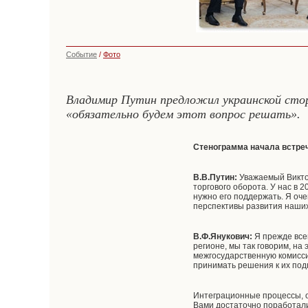
Событие
/
Фото
Владимир Путин предложил украинской стор
«обязательно будем этот вопрос решать».
Стенограмма начала встре
В.В.Путин:
Уважаемый Виктор
торгового оборота. У нас в 
нужно его поддержать. Я оче
перспективы развития наши
В.Ф.Янукович:
Я прежде все
регионе, мы так говорим, на
межгосударственную комисси
принимать решения к их подп
Интеграционные процессы, о 
Вами достаточно поработали