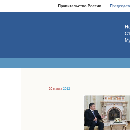
Правительство России
Председат
Но
С
Му
20 марта
2012