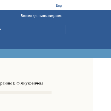
t
B
Eng
Версия для слабовидящих
L
Украины В.Ф.Януковичем