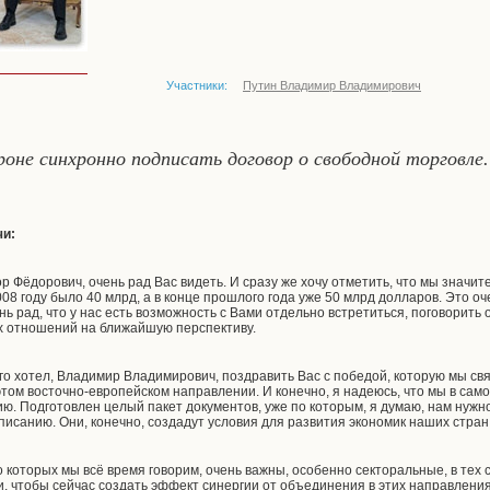
Участники:
Путин Владимир Владимирович
оне синхронно подписать договор о свободной торговле.
чи:
 Фёдорович, очень рад Вас видеть. И сразу же хочу отметить, что мы значи
2008 году было 40 млрд, а в конце прошлого года уже 50 млрд долларов. Это оч
нь рад, что у нас есть возможность с Вами отдельно встретиться, поговорить 
х отношений на ближайшую перспективу.
го хотел, Владимир Владимирович, поздравить Вас с победой, которую мы с
 этом восточно-европейском направлении. И конечно, я надеюсь, что мы в с
ю. Подготовлен целый пакет документов, уже по которым, я думаю, нам нужно
исанию. Они, конечно, создадут условия для развития экономик наших стран
которых мы всё время говорим, очень важны, особенно секторальные, в тех с
, чтобы сейчас создать эффект синергии от объединения в этих направления