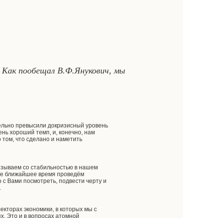
 Как пообещал В.Ф.Янукович, мы
тельно превысили докризисный уровень
ень хороший темп, и, конечно, нам
о том, что сделано и наметить
вязываем со стабильностью в нашем
амое ближайшее время проведём
 с Вами посмотреть, подвести черту и
.
екторах экономики, в которых мы с
х. Это и в вопросах атомной