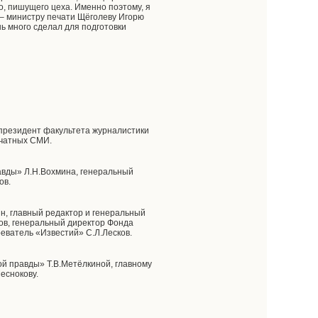
, пишущего цеха. Именно поэтому, я
 – министру печати Щёголеву Игорю
ь много сделал для подготовки
 президент факультета журналистики
ечатных СМИ.
равды» Л.Н.Вохмина, генеральный
ов.
н, главный редактор и генеральный
ов, генеральный директор Фонда
реватель «Известий» С.Л.Лесков.
ой правды» Т.В.Метёлкиной, главному
еснокову.