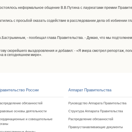
остоялось неформальное общение В.В.Путина с лауреатами премии Правител
атились с просьбой оказать содействие в расследовании дела об избиении г
.Бастрыкиным, - пообещал глава Правительства. - Думаю, что мы подтолкнем
тову скорейшего выздоровления и добавил: - «Я вчера смотрел репортаж, пог
на в сегодняшнем мире».
равительство России
Аппарат Правительства
аспределение обязанностей
Руководство Аппарата Правительства
равовые основы деятельности
Структура Аппарата Правительства
оординационные и совещательные
Распределение обязанностей
рганы
Правоустанавливающие документы
осударственные фонды