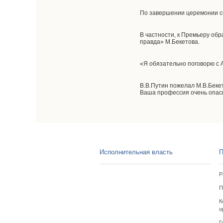
По завершении церемонии с
В частности, к Премьеру обр
правда» М.Бекетова.
«Я обязательно поговорю с А
В.В.Путин пожелал М.В.Беке
Ваша профессия очень опас
Исполнительная власть
П
Р
П
К
о
Г