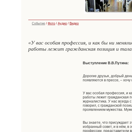
Событие
/
Фото
/
Аудио
/
Видео
«У вас особая профессия, и как бы ни менял
работы лежит гражданская позиция и тала
Выступление В.В.Путина:
Дорогие друзья, добрый день
появляются в прессе, – хочу
У вас особая профессия, и к
работы лежит гражданская п
журналистика. У нас всегда 
говорил, с гражданской позиц
проявлением мужества. Муже
Вы знаете, что присуждает 
избранный совет, и в нём, в
профессии, представители в