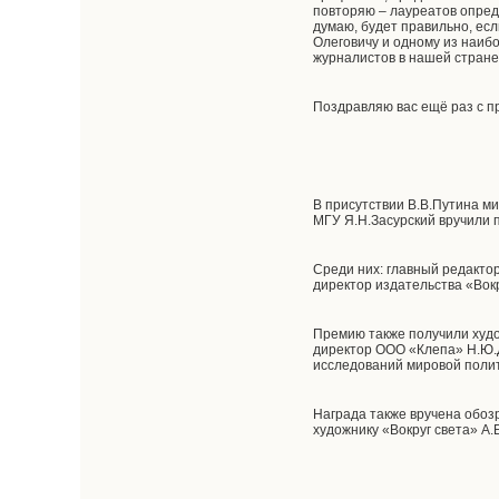
повторяю – лауреатов опред
думаю, будет правильно, ес
Олеговичу и одному из наиб
журналистов в нашей стране
Поздравляю вас ещё раз с п
В присутствии В.В.Путина м
МГУ Я.Н.Засурский вручили 
Среди них: главный редакто
директор издательства «Вокр
Премию также получили худо
директор ООО «Клепа» Н.Ю.Д
исследований мировой полит
Награда также вручена обоз
художнику «Вокруг света» А