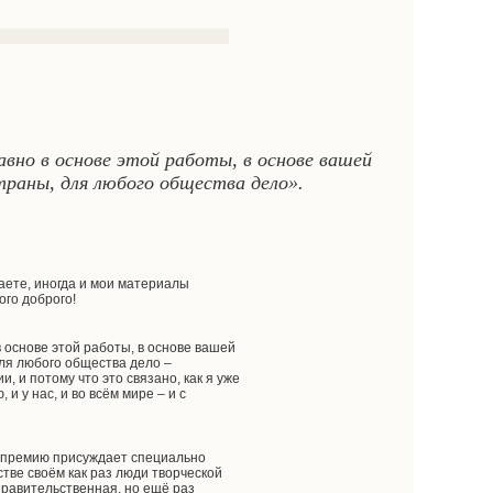
авно в основе этой работы, в основе вашей
раны, для любого общества дело».
наете, иногда и мои материалы
ого доброго!
в основе этой работы, в основе вашей
ля любого общества дело –
 и потому что это связано, как я уже
и у нас, и во всём мире – и с
 – премию присуждает специально
стве своём как раз люди творческой
правительственная, но ещё раз