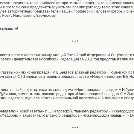
еляют представители наиболее авторитетные, представители именно вашего
ли я позволю себе предложить вручить эти премии руководителю этого совета
олее авторитетных представителей вашей профессии, человеку, который очен
, Ясену Николаевичу Засурскому.
раздником!
* * *
инистр связи и массовых коммуникаций Российской Федерации И.О.Щёголев и
премии Правительства Российской Федерации за 2011 год представителям п
р газеты «Химкинская правда» М.В.Бекетов, главный редактор «Тюменской п
уг света» С.Г.Головатюк и главный редактор газеты «Новые известия» В.В.Як
жественный редактор издательского дома «Нижегородская правда» А.Н.Гущи
убинина, заместитель главного редактора «Нижегородской правды» С.А.Зык
ики, издатель журнала «Россия в глобальной политике» Ф.А.Лукьянов и обоз
ревателю «Новой газеты» И.Е.Петровской, главному редактору «Нижегородск
.Б.Фёдорову и заместителю главного редактора «Нижегородской правды» Г.П.Ч
* * *