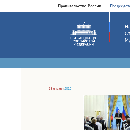
Правительство России
Председат
Но
С
Му
13 января
2012