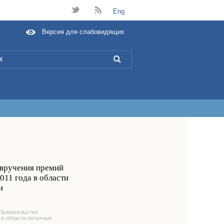
t
B
Eng
Версия для слабовидящих
L
 вручения премий
011 года в области
и
Правительства
 в области печатных