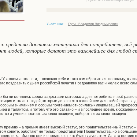
средств массовой информации
Участники:
Путин Владимир Владимирович
ись средства доставки материала для потребителя, всё р
нт людей, которые делают это важнейшее для любой ст
! Уважаемые коллеги, – позволю себе и так к вам обратиться, поскольку, вы з
 вас поздравить с Днём российской печати! Поздравляю вас и желаю всего сам
ак бы ни менялись средства доставки материала для потребителя, всё равно 
озиция и талант людей, которые делают это важнейшее для любой страны, д
с особым вниманием и особым почтением относились к людям вашей профессии,
ией и талантом, и потому что это связано – и в последнее время, к сожалению, 
ство и умение постоять за свою позицию, побороться за свою позицию.
эту премию – а премия имеет высокий статус, это правительственный статус
 этом совете, работают не только представители Правительства, но в большин
ашего цеха. Именно они и определяют, кто будет лауреатом. Да, эта премия 