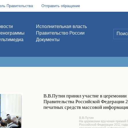
ель Правительства
Отправить обращение
вости
Исполнительная власть
тенограммы
Правительство России
льтимедиа
Документы
В.В.Путин принял участие в церемонии
Правительства Российской Федерации 2
печатных средств массовой информаци
В.В.Путин
На церемонии вручения премий 
Российской Федерации 2011 года