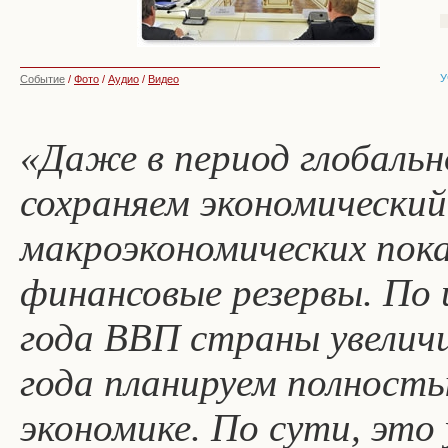
У
Событие
/
Фото
/
Аудио
/
Видео
«Даже в период глобаль
сохраняем экономический
макроэкономических пока
финансовые резервы. По
года ВВП страны увеличи
года планируем полность
экономике. По сути, это