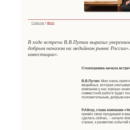
Событие
/
Фото
В ходе встречи В.В.Путин выразил уверенн
добрым началом на медийном рынке России».
инвестиции».
Стенограмма начала встре
В.В.Путин:
Мне очень приятн
медийных, которая учитывае
компании у нас хорошо знают
совместной работе будет по
положительным, добрым нач
Р.Айгер, глава компании «У
привёз свою продукцию в ваш
сделать сейчас, – начало бл
стране, к развитию событий 