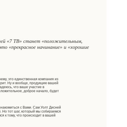
нией «7 ТВ» станет «положительным,
 это «прекрасное начинание» и «хорошие
оему, это единственная компания из
ворит. Ну и вообще, продукцию вашей
адеюсь, что ваше участие в
оложительное, доброе начало, будет
накомиться с Вами. Сам Уолт Дисней
й. Но тот шаг, который мы собираемся
ся к тому, что происходит в вашей