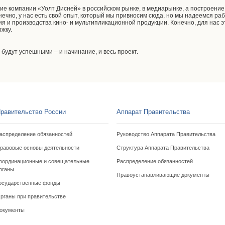
тие компании «Уолт Дисней» в российском рынке, в медиарынке, а построени
нечно, у нас есть свой опыт, который мы привносим сюда, но мы надеемся ра
я и производства кино- и мультипликационной продукции. Конечно, для нас 
жку.
 будут успешными – и начинание, и весь проект.
равительство России
Аппарат Правительства
аспределение обязанностей
Руководство Аппарата Правительства
равовые основы деятельности
Структура Аппарата Правительства
оординационные и совещательные
Распределение обязанностей
рганы
Правоустанавливающие документы
осударственные фонды
рганы при правительстве
окументы