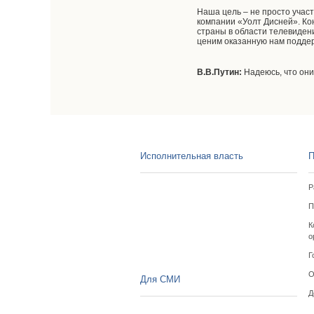
Наша цель – не просто учас
компании «Уолт Дисней». Ко
страны в области телевидени
ценим оказанную нам поддер
В.В.Путин:
Надеюсь, что они
Исполнительная власть
П
Р
П
К
о
Г
О
Для СМИ
Д