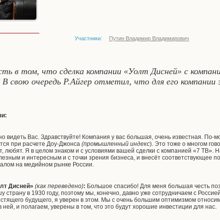
Участники:
Путин Владимир Владимирович
ость в том, что сделка компании «Уолт Дисней» с компа
 В свою очередь Р.Айгер отметил, что для его компании
чи:
о видеть Вас. Здравствуйте! Компания у вас большая, очень известная. По-м
тся при расчете Доу-Джонса
(
п
ромышленный индекс
). Это тоже о многом го
, любят. Я в целом знаком и с условиями вашей сделки с компанией «7 ТВ». Н
лезным и интересным и с точки зрения бизнеса, и внесёт соответствующее п
алом на медийном рынке России.
олт Дисней»
(как переведено)
:
Большое спасибо! Для меня большая честь поз
у страну в 1930 году, поэтому мы, конечно, давно уже сотрудничаем с Россие
естящего будущего, я уверен в этом. Мы с очень большим оптимизмом относим
в ней, и полагаем, уверены в том, что это будут хорошие инвестиции для нас.