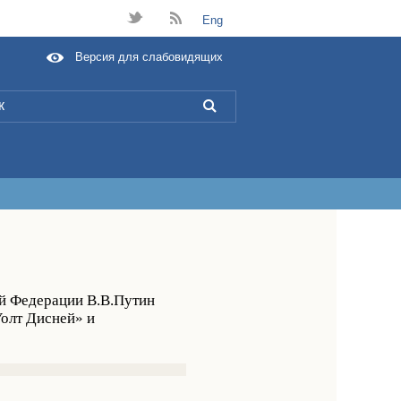
t
B
Eng
Версия для слабовидящих
L
ой Федерации В.В.Путин
Уолт Дисней» и