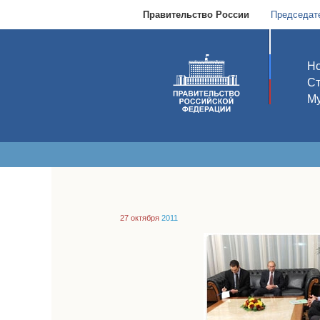
Правительство России
Председат
Но
С
Му
27 октября
2011