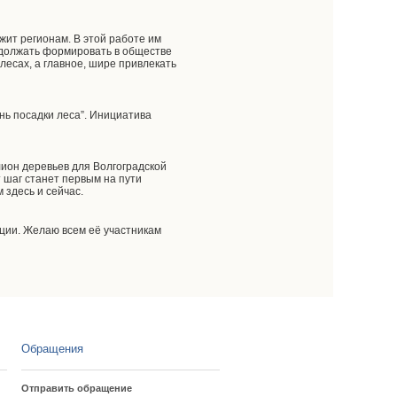
ит регионам. В этой работе им
одолжать формировать в обществе
есах, а главное, шире привлекать
нь посадки леса”. Инициатива
ион деревьев для Волгоградской
т шаг станет первым на пути
здесь и сейчас.
нции. Желаю всем её участникам
Обращения
Отправить обращение