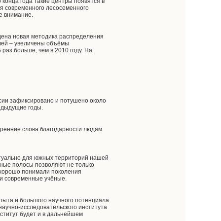
о конца года такие центры появятся в
ия современного лесосеменного
ое внимание.
ждена новая методика распределения
ублей – увеличены объёмы
раз больше, чем в 2010 году. На
сии зафиксировано и потушено около
редыдущие годы.
кренние слова благодарности людям
ктуально для южных территорий нашей
ные полосы позволяют не только
 хорошо понимали поколения
 и современные учёные.
опыта и большого научного потенциала
 научно-исследовательского института
ститут будет и в дальнейшем