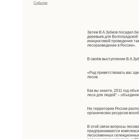
Событие
Затем В.А.Зубков посадил б
деревьев для Волгоградской 
инициативой проведения так
лесоразведение в России».
В своём выступлении В.А.Зубк
«Рад приветствовать вас зд
лесов.
Как вы знаете, 2011 год об
леса для людей” – объединя
На территории России распол
органических ресурсов возо
В этой связи вопросы лесов
предпринимаются комплексны
лесосеменных селекционных