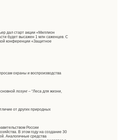
мьер дал старт акции «Миллион
асти будет высажен 1 млн саженцев. С
ской конференции «Защитное
опросам охраны и воспроизводства
новной лозунг – “Леса для жизни,
отличие от других природных
равительством России
яйства. В этом году на создание 30
ей. Аналогичные средства