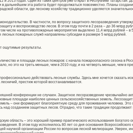
2 и 2013 годах. Один из таких центров уже открыт в Республике Татарстан. Д
 и в дальнейшем эта работа будет продолжаться повсеместно. Планы создан
оградской области, где лесному хозяйству традиционно уделяется значительн
конодательство. В частности, по вопросу защитного лесоразведения утвер
 защиту и воспроизводство лесов. В этом году почти в 2 раза – до 36 млрд р
ом числе на противопожарные мероприятия выделено 11,4 млрд рублей – в 5 
 лесных пожарных служб направлены субсидии в размере 5 млрд рублей.
т ощутимые результаты.
личество и площади лесных пожаров: с начала пожароопасного сезона в Рос
ало, но это на треть меньше, чем в 2010 году, и на четверть меньше, чем в п
профессионально действовать лесные службы. Здесь мне хочется сказать ис
 лесничий, престиж которой восстанавливается.
дняшней конференции не случаен. Защитное лесоразведение чрезвычайно а
сновные площади наиболее ценных сельскохозяйственных земель. Лесозащит
емель – они формируют благоприятную среду для проживания человека. Это
сь над созданием защитных лесов. Отрадно, что такие традиции продолжают
дскую область – это хороший пример практического использования богатого 
зведения. В этом году исполнилось 80 лет со дня основания Всероссийского
ей научной организации России по вопросам лесной мелиорации. Уверен, ин