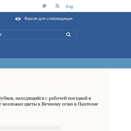
t
B
Eng
Версия для слабовидящих
L
убков, находящийся с рабочей поездкой в
е возложил цветы к Вечному огню в Пантеоне