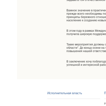
задавать тон отечественной
Важное значение в практиче
прежде всего необходимы п
принципы бережного отношен
население к созданию новых
В этом году в рамках Между
получила широкую поддержку.
Такие мероприятия должны с
области”. До конца осени на
повышения нашей ответствен
В заключение хочу поблагод
успешной и интересной раб
Исполнительная власть
П
Р