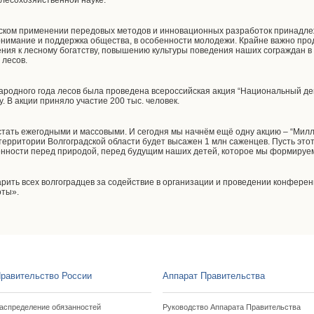
 лесохозяйственной науке.
ском применении передовых методов и инновационных разработок принадлеж
онимание и поддержка общества, в особенности молодежи. Крайне важно пр
ия к лесному богатству, повышению культуры поведения наших сограждан в л
 лесов.
народного года лесов была проведена всероссийская акция “Национальный де
 В акции приняло участие 200 тыс. человек.
тать ежегодными и массовыми. И сегодня мы начнём ещё одну акцию – “Милл
 территории Волгоградской области будет высажен 1 млн саженцев. Пусть это
ности перед природой, перед будущим наших детей, которое мы формируем 
арить всех волгоградцев за содействие в организации и проведении конфере
оты».
равительство России
Аппарат Правительства
аспределение обязанностей
Руководство Аппарата Правительства