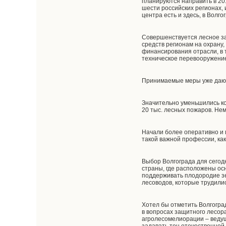
планируются направить в 201
шести российских регионах,
центра есть и здесь, в Волг
Совершенствуется лесное за
средств регионам на охрану,
финансирования отрасли, в т
техническое перевооружение
Принимаемые меры уже даю
Значительно уменьшились ко
20 тыс. лесных пожаров. Нем
Начали более оперативно и 
такой важной профессии, как
Выбор Волгограда для сего
страны, где расположены о
поддерживать плодородие з
лесоводов, которые трудили
Хотел бы отметить Волгогра
в вопросах защитного лесора
агролесомелиорации – ведущ