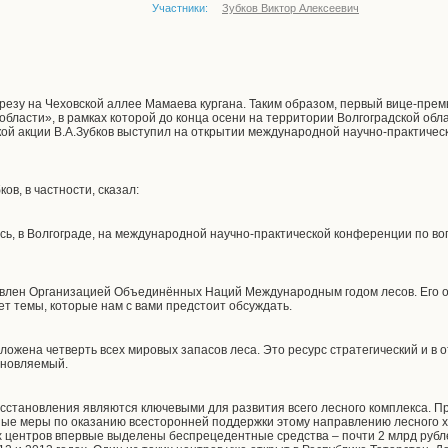
Участники:
Зубков Виктор Алексеевич
ерезу на Чеховской аллее Мамаева кургана. Таким образом, первый вице-пре
области», в рамках которой до конца осени на территории Волгоградской обл
ой акции В.А.Зубков выступил на открытии международной научно-практиче
ов, в частности, сказал:
есь, в Волгограде, на международной научно-практической конференции по в
ъявлен Организацией Объединённых Наций Международным годом лесов. Его ос
ет темы, которые нам с вами предстоит обсуждать.
ожена четверть всех мировых запасов леса. Это ресурс стратегический и в 
бновляемый.
осстановления являются ключевыми для развития всего лесного комплекса. П
е меры по оказанию всесторонней поддержки этому направлению лесного хоз
 центров впервые выделены беспрецедентные средства – почти 2 млрд рубл