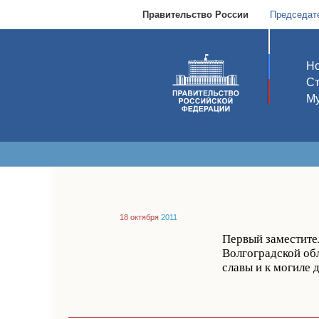
Правительство России
Председат
Но
С
Му
18 октября
2011
Первый заместите
Волгоградской об
славы и к могиле