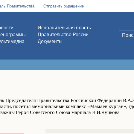
ель Правительства
Отправить обращение
вости
Исполнительная власть
тенограммы
Правительство России
льтимедиа
Документы
ль Председателя Правительства Российской Федерации В.А.З
ласти, посетил мемориальный комплекс «Мамаев курган», гд
 дважды Героя Советского Союза маршала В.И.Чуйкова