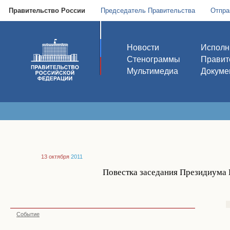
Правительство России
Председатель Правительства
Отпра
Новости
Исполн
Стенограммы
Правит
Мультимедиа
Докуме
13 октября
2011
Повестка заседания Президиума 
Событие