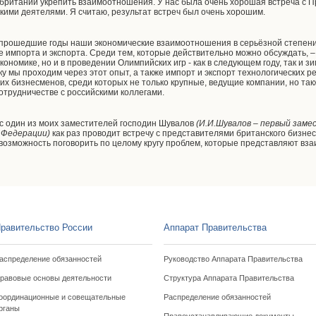
кобритании укрепить взаимоотношения. У нас была очень хорошая встреча с 
кими деятелями. Я считаю, результат встреч был очень хорошим.
 прошедшие годы наши экономические взаимоотношения в серьёзной степени 
е импорта и экспорта. Среди тем, которые действительно можно обсуждать, –
экономике, но и в проведении Олимпийских игр - как в следующем году, так и 
ку мы проходим через этот опыт, а также импорт и экспорт технологических 
их бизнесменов, среди которых не только крупные, ведущие компании, но так
отрудничестве с российскими коллегами.
ас один из моих заместителей господин Шувалов
(И.И.Шувалов – первый зам
 Федерации)
как раз проводит встречу с представителями британского бизнес
 возможность поговорить по целому кругу проблем, которые представляют вз
равительство России
Аппарат Правительства
аспределение обязанностей
Руководство Аппарата Правительства
равовые основы деятельности
Структура Аппарата Правительства
оординационные и совещательные
Распределение обязанностей
рганы