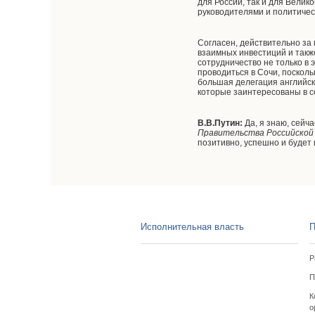
для России, так и для Вели
руководителями и политичес
Согласен, действительно за
взаимных инвестиций и такж
сотрудничество не только в 
проводиться в Сочи, посколь
большая делегация английск
которые заинтересованы в с
В.В.Путин:
Да, я знаю, сейч
Правительства Российской
позитивно, успешно и будет
Исполнительная власть
П
Р
П
К
о