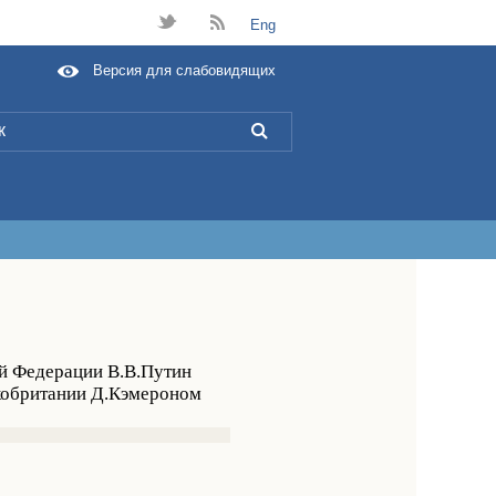
t
B
Eng
Версия для слабовидящих
L
ой Федерации В.В.Путин
кобритании Д.Кэмероном