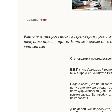
Событие
/
Фото
Как отметил российский Премьер, в прошлом
текущим инвестициям. В то же время он с 
скромными.
Стенограмма начала встре
В.В.Путин:
Уважаемый господ
визит Премьер-министра Вел
Надо сказать, что наши тор
полугодие текущего года – 
по текущим инвестициям. По
всяком случае, Великобритан
пожаловать!
Д.Кэмерон
(как переведено)