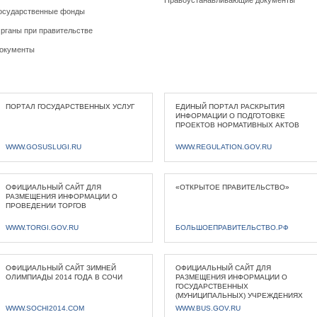
Правоустанавливающие документы
осударственные фонды
рганы при правительстве
окументы
ПОРТАЛ ГОСУДАРСТВЕННЫХ УСЛУГ
ЕДИНЫЙ ПОРТАЛ РАСКРЫТИЯ
ИНФОРМАЦИИ О ПОДГОТОВКЕ
ПРОЕКТОВ НОРМАТИВНЫХ АКТОВ
WWW.GOSUSLUGI.RU
WWW.REGULATION.GOV.RU
ОФИЦИАЛЬНЫЙ САЙТ ДЛЯ
«ОТКРЫТОЕ ПРАВИТЕЛЬСТВО»
РАЗМЕЩЕНИЯ ИНФОРМАЦИИ О
ПРОВЕДЕНИИ ТОРГОВ
WWW.TORGI.GOV.RU
БОЛЬШОЕПРАВИТЕЛЬСТВО.РФ
ОФИЦИАЛЬНЫЙ САЙТ ЗИМНЕЙ
ОФИЦИАЛЬНЫЙ САЙТ ДЛЯ
ОЛИМПИАДЫ 2014 ГОДА В СОЧИ
РАЗМЕЩЕНИЯ ИНФОРМАЦИИ О
ГОСУДАРСТВЕННЫХ
(МУНИЦИПАЛЬНЫХ) УЧРЕЖДЕНИЯХ
WWW.SOCHI2014.COM
WWW.BUS.GOV.RU