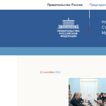
Правительство России
Председат
Но
С
Му
12 сентября
2011