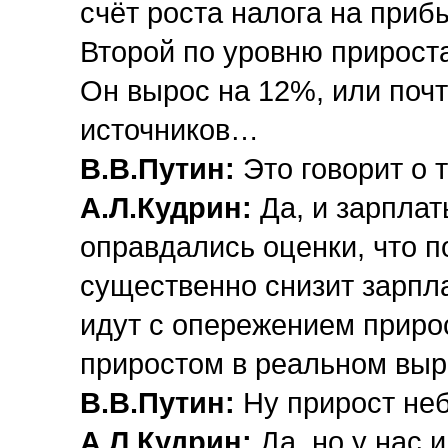
счёт роста налога на приб
Второй по уровню прироста
Он вырос на 12%, или почт
источников…
В.В.Путин:
Это говорит о 
А.Л.Кудрин:
Да, и зарплат
оправдались оценки, что 
существенно снизит зарпла
идут с опережением прирос
приростом в реальном вы
В.В.Путин:
Ну прирост не
А.Л.Кудрин:
Да, но у нас 