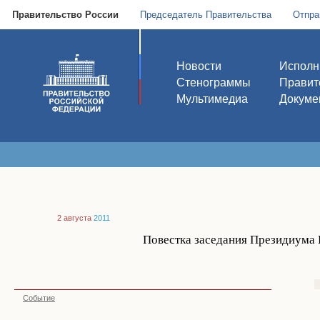
Правительство России
Председатель Правительства
Отпра
Новости
Исполн
Стенограммы
Правит
Мультимедиа
Докуме
2 августа
2011
Повестка заседания Президиума П
Событие