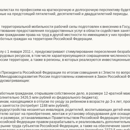
иалистах по профессиям на краткосрочную и долгосрочную перспективу буде
анные на предстоящий пятилетний, десятилетний и двадцатилетний периоды.
ия территориальной мобильности рабочей силы подготовлен к внесению в Гос
вование предоставления государственных услуг в области содействия заня
и гражданами права на труд в другой местности по имеющимся у них профе
ботных граждан на территории Российской Федерации.
лу с 1 января 2011 г., предусматривают стимулирование переселения безраб
удовых ресурсов, в том числе характеризующиеся сокращением численности
оссии территории, а также в регионы, в которых реализуются инвестиционные
м Президента Российской Федерации по итогам совещания в г.Элисте по вопр
Минздравсоцразвития России подготовлены изменения в Закон Российской 
едусматривающие:
ботным гражданам, открывшим собственное дело, в размере 12-кратной ма
олнительно 3426,5 млн рублей из федерального бюджета);
нам, находящимся в отпуске по уходу за ребенком в возрасте до 3-х лет, п
 занятости (потребует 1188 млн рублей);
рудоустройства незанятых инвалидов, родителей, воспитывающих детей-инв
елю затрат на приобретение, монтаж и установку оборудования для оснаще
е и размерах, устанавливаемых Правительством Российской Федерации (потре
оссийской Федерации правом разрабатывать и реализовывать дополнительн
рынке труда субъектов Российской Федерации, а также на обеспечение заня