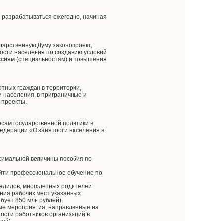
т разрабатываться ежегодно, начиная
ударственную Думу законопроект,
тости населения по созданию условий
ссиям (специальностям) и повышения
отных граждан в территории,
 населения, в приграничные и
 проекты.
осам государственной политики в
Федерации «О занятости населения в
ксимальной величины пособия по
ройти профессиональное обучение по
алидов, многодетных родителей
ния рабочих мест указанных
бует 850 млн рублей);
ые мероприятия, направленные на
тости работников организаций в