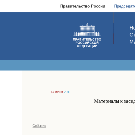
Правительство России
Председат
Но
С
Му
14 июня
2011
Материалы к засе
Событие