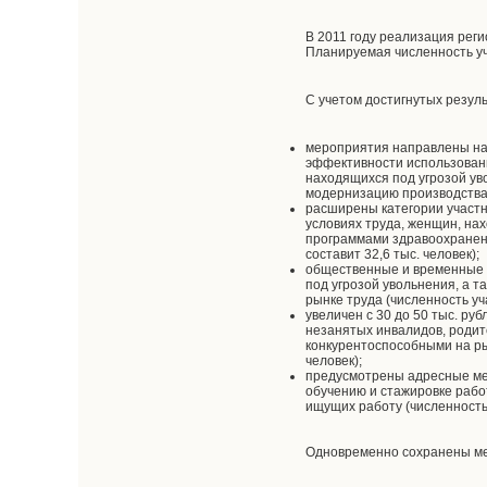
В 2011 году реализация рег
Планируемая численность уча
С учетом достигнутых резул
мероприятия направлены на
эффективности использовани
находящихся под угрозой ув
модернизацию производства 
расширены категории участ
условиях труда, женщин, нах
программами здравоохранени
составит 32,6 тыс. человек);
общественные и временные 
под угрозой увольнения, а 
рынке труда (численность уча
увеличен с 30 до 50 тыс. р
незанятых инвалидов, родит
конкурентоспособными на ры
человек);
предусмотрены адресные ме
обучению и стажировке работ
ищущих работу (численность 
Одновременно сохранены ме