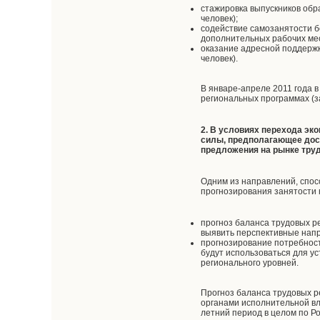
стажировка выпускников обр
человек);
содействие самозанятости б
дополнительных рабочих мест
оказание адресной поддержки
человек).
В январе-апреле 2011 года в
региональных программах (за
2. В условиях перехода эк
силы, предполагающее дос
предложения на рынке тру
Одним из направлений, спос
прогнозирования занятости
прогноз баланса трудовых р
выявить перспективные напр
прогнозирование потребност
будут использоваться для 
регионального уровней.
Прогноз баланса трудовых 
органами исполнительной вл
летний период в целом по Р