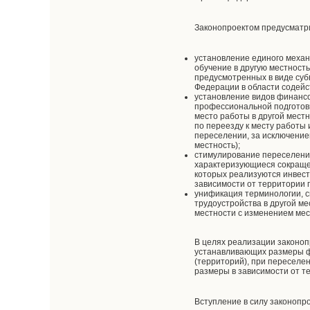
Законопроектом предусматр
установление единого механ
обучение в другую местность
предусмотренных в виде су
Федерации в области содейс
установление видов финансо
профессиональной подготовк
место работы в другой мест
по переезду к месту работы 
переселении, за исключение
местность);
стимулирование переселения
характеризующиеся сокращен
которых реализуются инвес
зависимости от территории п
унификация терминологии, с
трудоустройства в другой м
местности с изменением мес
В целях реализации законоп
устанавливающих размеры фи
(территорий), при переселе
размеры в зависимости от т
Вступление в силу законопро