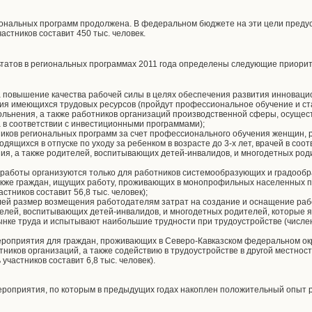
иональных программ продолжена. В федеральном бюджете на эти цели предус
стников составит 450 тыс. человек.
ьтатов в региональных программах 2011 года определены следующие приори
 повышение качества рабочей силы в целях обеспечения развития инноваци
я имеющихся трудовых ресурсов (пройдут профессиональное обучение и ста
ольнения, а также работников организаций производственной сферы, осуще
в соответствии с инвестиционными программами);
ников региональных программ за счет профессионального обучения женщин,
одящихся в отпуске по уходу за ребенком в возрасте до 3-х лет, врачей в соо
я, а также родителей, воспитывающих детей-инвалидов, и многодетных роди
работы организуются только для работников системообразующих и градооб
также граждан, ищущих работу, проживающих в монопрофильных населенных п
стников составит 56,8 тыс. человек);
ублей размер возмещения работодателям затрат на создание и оснащение раб
елей, воспитывающих детей-инвалидов, и многодетных родителей, которые 
нке труда и испытывают наибольшие трудности при трудоустройстве (численн
роприятия для граждан, проживающих в Северо-Кавказском федеральном ок
ников организаций, а также содействию в трудоустройстве в другой местнос
участников составит 6,8 тыс. человек).
роприятия, по которым в предыдущих годах накоплен положительный опыт 