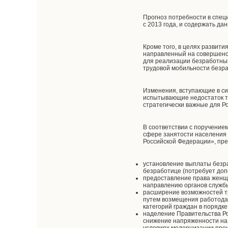
Прогноз потребности в спец
с 2013 года, и содержать д
Кроме того, в целях развит
направленный на совершенст
для реализации безработным
трудовой мобильности безра
Изменения, вступающие в си
испытывающие недостаток тр
стратегически важные для Р
В соответствии с поручение
сфере занятости населения 
Российской Федерации», пр
установление выплаты безра
безработице (потребует доп
предоставление права женщи
направлению органов службы
расширение возможностей т
путем возмещения работодат
категорий граждан в порядк
наделение Правительства Р
снижение напряженности на 