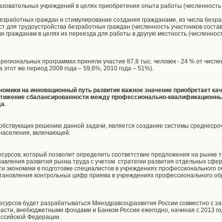
азовательных учреждений в целях приобретения опыта работы (численность у
езработных граждан и стимулирование создания гражданами, из числа безра
 для трудоустройства безработных граждан (численность участников состави
 гражданам в целях их переезда для работы в другую местность (численность
 региональных программах приняли участие 87,8 тыс. человек - 24 % от числ
 этот же период 2009 года – 59,6%, 2010 года – 51%).
ономики на инновационный путь развития важное значение приобретает ка
тижение сбалансированности между профессионально-квалификационны
да
.
обствующих решению данной задачи, является создание системы среднесроч
 населения, включающей:
есурсов, который позволит определить соответствие предложения на рынке тр
авления развития рынка труда с учетом стратегии развития отдельных сфер
и экономики в подготовке специалистов в учреждениях профессионального о
установления контрольных цифр приема в учреждениях профессионального о
ресурсов будет разрабатываться Минздравсоцразвития России совместно с
асти, внебюджетными фондами и Банком России ежегодно, начиная с 2013 год
оссийской Федерации.