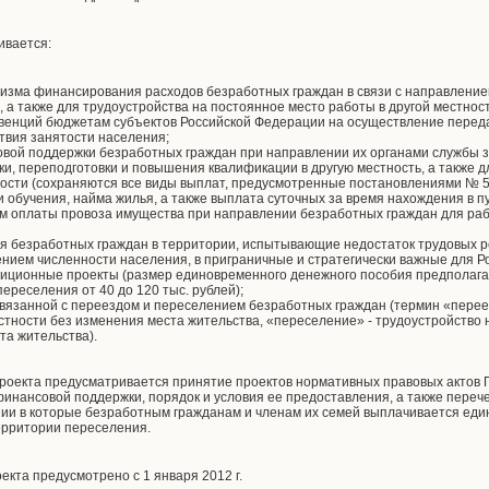
ивается:
изма финансирования расходов безработных граждан в связи с направление
, а также для трудоустройства на постоянное место работы в другой местност
бвенций бюджетам субъектов Российской Федерации на осуществление перед
твия занятости населения;
вой поддержки безработных граждан при направлении их органами службы 
и, переподготовки и повышения квалификации в другую местность, а также д
ности (сохраняются все виды выплат, предусмотренные постановлениями № 5
и обучения, найма жилья, а также выплата суточных за время нахождения в 
м оплаты провоза имущества при направлении безработных граждан для раб
 безработных граждан в территории, испытывающие недостаток трудовых ре
ием численности населения, в приграничные и стратегически важные для Рос
тиционные проекты (размер единовременного денежного пособия предполаг
ереселения от 40 до 120 тыс. рублей);
вязанной с переездом и переселением безработных граждан (термин «переез
естности без изменения места жительства, «переселение» - трудоустройство 
та жительства).
роекта предусматривается принятие проектов нормативных правовых актов П
нансовой поддержки, порядок и условия ее предоставления, а также переч
нии в которые безработным гражданам и членам их семей выплачивается еди
ерритории переселения.
екта предусмотрено с 1 января 2012 г.