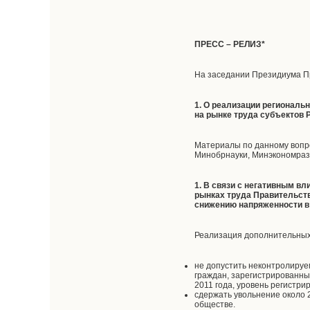
ПРЕСС – РЕЛИЗ*
На заседании Президиума П
1. О реализации регионал
на рынке труда субъектов 
Материалы по данному вопр
Минобрнауки, Минэкономраз
1.
В связи с негативным вл
рынках труда Правительст
снижению напряженности в
Реализация дополнительных 
не допустить неконтролируе
граждан, зарегистрированных
2011 года, уровень регистри
сдержать увольнение около 
обществе.