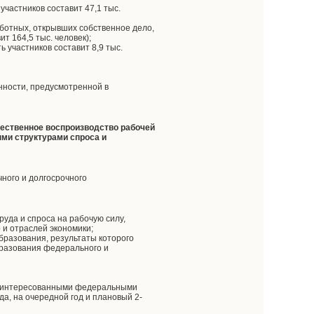
частников составит 47,1 тыс.
ботных, открывших собственное дело,
т 164,5 тыс. человек);
 участников составит 8,9 тыс.
енности, предусмотренной в
чественное воспроизводство рабочей
ми структурами спроса и
ного и долгосрочного
уда и спроса на рабочую силу,
 и отраслей экономики;
бразования, результаты которого
бразования федерального и
 заинтересованными федеральными
а, на очередной год и плановый 2-