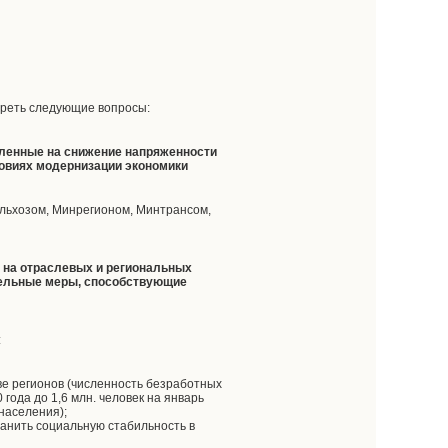
треть следующие вопросы:
вленные на снижение напряженности
словиях модернизации экономики
льхозом, Минрегионом, Минтрансом,
ю на отраслевых и региональных
тельные меры, способствующие
:
ве регионов (численность безработных
года до 1,6 млн. человек на январь
 населения);
ранить социальную стабильность в