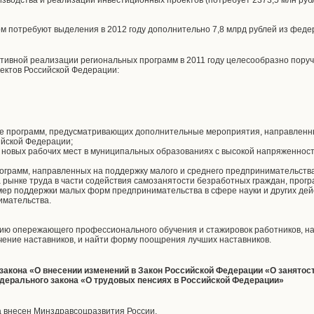
зводства и реализации инвестиционных проектов (потребует 2373,5 млн руб
м потребуют выделения в 2012 году дополнительно 7,8 млрд рублей из феде
ивной реализации региональных программ в 2011 году целесообразно поруч
ектов Российской Федерации:
е программ, предусматривающих дополнительные мероприятия, направленн
ийской Федерации;
 новых рабочих мест в муниципальных образованиях с высокой напряженность
грамм, направленных на поддержку малого и среднего предпринимательства
рынке труда в части содействия самозанятости безработных граждан, прогр
 мер поддержки малых форм предпринимательства в сфере науки и других де
имательства.
цию опережающего профессионального обучения и стажировок работников, на
ение наставников, и найти форму поощрения лучших наставников.
 закона «О внесении изменений в Закон Российской Федерации «О занятос
дерального закона «О трудовых пенсиях в Российской Федерации»
а внесен Минздравсоцразвития России.