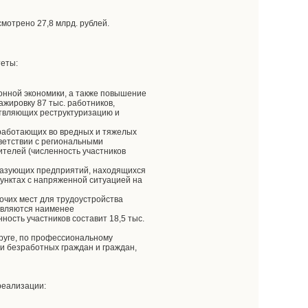
мотрено 27,8 млрд. рублей.
теты:
онной экономики, а также повышение
жировку 87 тыс. работников,
ствляющих реструктуризацию и
 работающих во вредных и тяжелых
тветствии с региональными
телей (численность участников
разующих предприятий, находящихся
унктах с напряженной ситуацией на
очих мест для трудоустройства
являются наименее
ость участников составит 18,5 тыс.
руге, по профессиональному
ти безработных граждан и граждан,
реализации: