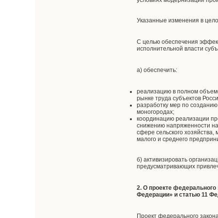
условиях модернизации прои
Указанные изменения в цело
С целью обеспечения эффект
исполнительной власти субъ
а) обеспечить:
реализацию в полном объем
рынке труда субъектов Росс
разработку мер по созданию
моногородах;
координацию реализации про
снижению напряженности на 
сфере сельского хозяйства,
малого и среднего предприн
б) активизировать организа
предусматривающих привлеч
2. О проекте федерального
Федерации» и статью 11 Фе
Проект федерального закон