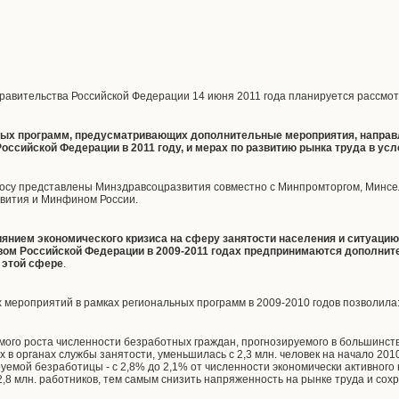
равительства Российской Федерации 14 июня 2011 года планируется рассмо
ьных программ, предусматривающих дополнительные мероприятия, напра
Российской Федерации в 2011 году, и мерах по развитию рынка труда в у
осу представлены Минздравсоцразвития совместно с Минпромторгом, Минсе
вития и Минфином России.
иянием экономического кризиса на сферу занятости населения и ситуаци
вом Российской Федерации в 2009-2011 годах предпринимаются дополни
 этой сфере
.
мероприятий в рамках региональных программ в 2009-2010 годов позволила
мого роста численности безработных граждан, прогнозируемого в большинст
 в органах службы занятости, уменьшилась с 2,3 млн. человек на начало 2010 
руемой безработицы - с 2,8% до 2,1% от численности экономически активного
2,8 млн. работников, тем самым снизить напряженность на рынке труда и сох