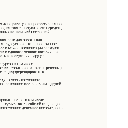
м их на работу или профессиональное
и (включая сельскую) за счет средств,
анных полномочий Российской
занятости для работы или
ля трудоустройства на постоянное
33 и № 422 - компенсация расходов
пути и единовременного пособия при
оты или обучения в другую
сурсов, в том числе
сии территории, а также в регионы, в
ается дифференцировать в
д» - к месту временного
на постоянное место работы в другой
равительства, в том числе
ень субъектов Российской Федерации
новременное денежное пособие, и его