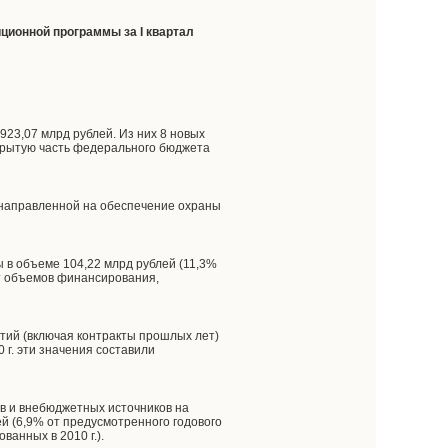
ционной программы за I квартал
23,07 млрд рублей. Из них 8 новых
ткрытую часть федерального бюджета
 направленной на обеспечение охраны
 в объеме 104,22 млрд рублей (11,3%
от объемов финансирования,
тий (включая контракты прошлых лет)
 г. эти значения составили
в и внебюджетных источников на
й (6,9% от предусмотренного годового
ванных в 2010 г.).