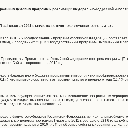
еральных целевых программ и реализации Федеральной адресной инвести
П за
I квартал 2011 г. свидетельствуют о следующих результатах.
 55 ФЦП и 2 государственных программ Российской Федерации составляет 9
раммы), 7 продленных ФЦП и 2 государственные программы, включенные в о
и Президента и Правительства Российской Федерации срок реализации ФЦП,
 озера Байкал, перенесен на 2012 год.
ет средств федерального бюджета программные мероприятия профинансированы
1 г.), что примерно соответствует уровню I квартала прошлого года (11,4% 
овывались государственные контракты на исполнение программных мероприя
 (43,4% от бюджетных назначений 2011 года). Для сравнения в I квартале 2010
,9% от годовых бюджетных назначений.
средств бюджетов субъектов Российской Федерации, муниципальных бюджето
еральных целевых программ в I квартале 2011 г. составило 124,6 млрд рубле
ствует уровню I квартала 2010 г. (6% от объемов софинансирования, запланиро