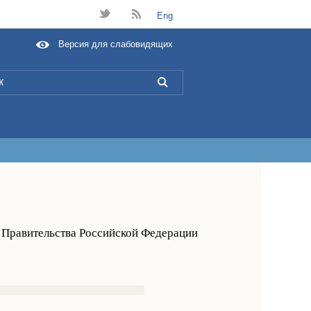
t
B
Eng
Версия для слабовидящих
L
ь Правительства Российской Федерации