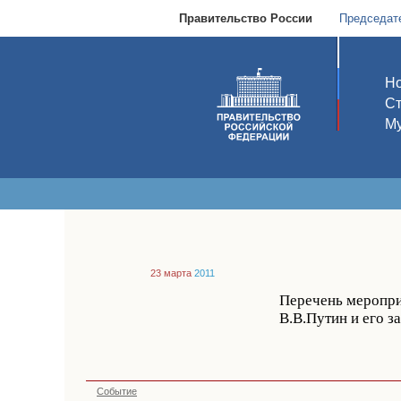
Правительство России
Председат
Но
С
Му
23 марта
2011
Перечень мероприя
В.В.Путин и его з
Событие