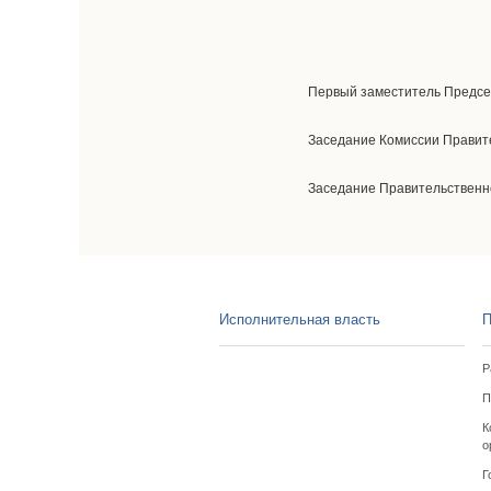
Первый заместитель Предсе
Заседание Комиссии Правит
Заседание Правительственно
Исполнительная власть
П
Р
П
К
о
Г