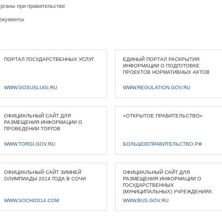
рганы при правительстве
окументы
ПОРТАЛ ГОСУДАРСТВЕННЫХ УСЛУГ
ЕДИНЫЙ ПОРТАЛ РАСКРЫТИЯ
ИНФОРМАЦИИ О ПОДГОТОВКЕ
ПРОЕКТОВ НОРМАТИВНЫХ АКТОВ
WWW.GOSUSLUGI.RU
WWW.REGULATION.GOV.RU
ОФИЦИАЛЬНЫЙ САЙТ ДЛЯ
«ОТКРЫТОЕ ПРАВИТЕЛЬСТВО»
РАЗМЕЩЕНИЯ ИНФОРМАЦИИ О
ПРОВЕДЕНИИ ТОРГОВ
WWW.TORGI.GOV.RU
БОЛЬШОЕПРАВИТЕЛЬСТВО.РФ
ОФИЦИАЛЬНЫЙ САЙТ ЗИМНЕЙ
ОФИЦИАЛЬНЫЙ САЙТ ДЛЯ
ОЛИМПИАДЫ 2014 ГОДА В СОЧИ
РАЗМЕЩЕНИЯ ИНФОРМАЦИИ О
ГОСУДАРСТВЕННЫХ
(МУНИЦИПАЛЬНЫХ) УЧРЕЖДЕНИЯХ
WWW.SOCHI2014.COM
WWW.BUS.GOV.RU