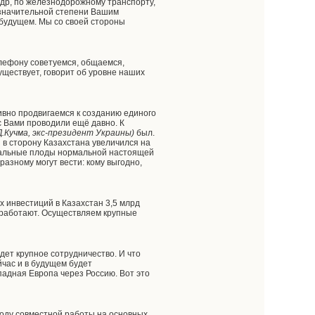
едр, по железнодорожному транспорту,
в значительной степени Вашим
в будущем. Мы со своей стороны
елефону советуемся, общаемся,
уществует, говорит об уровне наших
ивно продвигаемся к созданию единого
с Вами проводили ещё давно. К
Д.Кучма, экс-президент Украины)
был.
и в сторону Казахстана увеличился на
 реальные плоды нормальной настоящей
-разному могут вести: кому выгодно,
х инвестиций в Казахстан 3,5 млрд
й работают. Осуществляем крупные
дет крупное сотрудничество. И что
час и в будущем будет
падная Европа через Россию. Вот это
оду совместной работы на основных