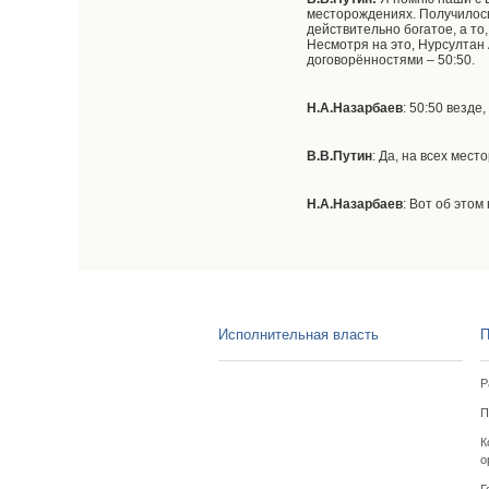
месторождениях. Получилось 
действительно богатое, а то
Несмотря на это, Нурсултан
договорённостями – 50:50.
Н.А.Назарбаев
: 50:50 везде,
В.В.Путин
: Да, на всех мес
Н.А.Назарбаев
: Вот об это
Исполнительная власть
П
Р
П
К
о