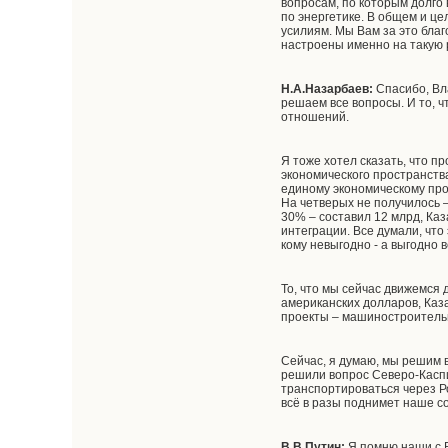
вопросам, по которым долго
по энергетике. В общем и ц
усилиям. Мы Вам за это благ
настроены именно на такую 
Н.А.Назарбаев:
Спасибо, Вл
решаем все вопросы. И то, 
отношений.
Я тоже хотел сказать, что 
экономического пространств
единому экономическому про
На четверых не получилось –
30% – составил 12 млрд, Ка
интеграции. Все думали, что 
кому невыгодно - а выгодно в
То, что мы сейчас движемся 
американских долларов, Каз
проекты – машиностроительн
Сейчас, я думаю, мы решим 
решили вопрос Северо-Каспи
транспортироваться через Р
всё в разы поднимет наше со
В.В.Путин:
Я помню наши с В