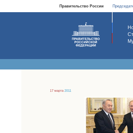
Правительство России
Председат
Но
С
Му
17 марта
2011