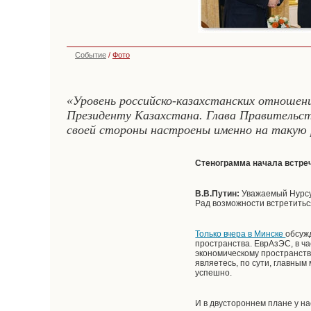
Событие
/
Фото
«Уровень российско-казахстанских отношени
Президенту Казахстана. Глава Правительст
своей стороны настроены именно на такую 
Стенограмма начала встре
В.В.Путин:
Уважаемый Нурсул
Рад возможности встретитьс
Только вчера в Минске
обсуж
пространства. ЕврАзЭС, в ч
экономическому пространству
являетесь, по сути, главным
успешно.
И в двустороннем плане у н