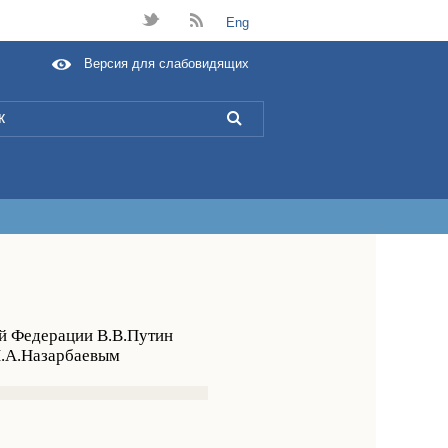
t
B
Eng
Версия для слабовидящих
L
ой Федерации В.В.Путин
Н.А.Назарбаевым