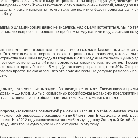
 вели переговоры - имею в виду по транспортной инфраструктуре, разведке н
елом уровень российско-казахстанских отношений очень высокий, благодаря 
одарны и рассчитываем на то, что такая же политика будет продолжаться и 
работу.
адимир Владимирович! Давно не виделись. Рад с Вами встретиться. Мы по т
что никаких вопросов, нерешённых проблем между нашими государствами не с
прошлый год знаменателен тем, что мы наконец создали Таможенный союз, акт
а. Это, можно сказать, вершина всех интеграционных процессов, которые мы 
странству мы с Вами подходили впервые в 2003 году, ещё господин Кучма
(Л.
 вот сейчас получается. И итог первого года говорит о том, что экспорт Росси
захстана в сторону России – 5 млрд (у нас размеры разные), тоже 30%. Это
это так просто, но оказалось, что это полезно всем. Но досужие разговоры по
сем.
дальше, – это меня очень радует. За последние пять лет Россия внесла прямы
ахстан – 1,5 млрд. 3,5 тыс. совместных российско-казахстанских предприяти
ые, авиационные, по оборонной тематике. Всё движется как надо.
вопросы, касающиеся совместной работы на Каспии. По трём объектам это бу
йского нефтепровода, о расширении до 67 млн тонн. В Казахстане нефть сей
оссию. И в 2012 году заканчиваем автомобильную дорогу Западный Китай–За
трудничество. Я думаю, что мы побеседуем на эту тему.
ами договорённости по поводу границы. Помню наши договорённости по пов