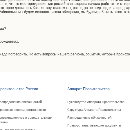
так, что то месторождение, где российская сторона начала работать и котор
, которое досталось Казахстану, скажем так, разведка не подтвердила предв
 Абишевич, мы будем исполнять свои обещания, мы будем работать в соответ
 да?
торождениях.
м надо поговорить. Но есть вопросы нашего региона, события, которые происх
равительство России
Аппарат Правительства
аспределение обязанностей
Руководство Аппарата Правительства
равовые основы деятельности
Структура Аппарата Правительства
оординационные и совещательные
Распределение обязанностей
рганы
Правоустанавливающие документы