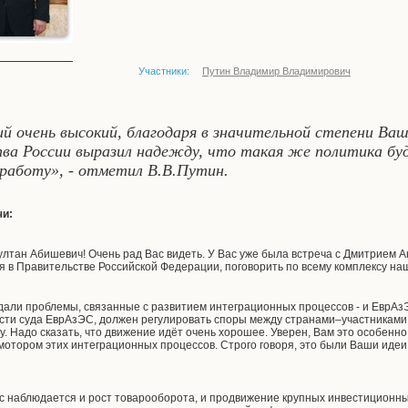
Участники:
Путин Владимир Владимирович
й очень высокий, благодаря в значительной степени Ваши
ва России выразил надежду, что такая же политика бу
работу», - отметил В.В.Путин.
чи:
тан Абишевич! Очень рад Вас видеть. У Вас уже была встреча с Дмитрием Ан
я в Правительстве Российской Федерации, поговорить по всему комплексу н
дали проблемы, связанные с развитием интеграционных процессов - и ЕврАзЭ
асти суда ЕврАзЭС, должен регулировать споры между странами–участниками
. Надо сказать, что движение идёт очень хорошее. Уверен, Вам это особенн
 мотором этих интеграционных процессов. Строго говоря, это были Ваши идеи
ас наблюдается и рост товарооборота, и продвижение крупных инвестиционн