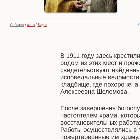
У
Событие
/
Фото
/
Видео
В 1911 году здесь крестил
родом из этих мест и про
свидетельствуют найденн
исповедальные ведомости.
кладбище, где похоронена
Алексеевна Шеломова.
После завершения богослу
настоятелем храма, которы
восстановительных работах
Работы осуществлялись в 
пожертвованные им храму.