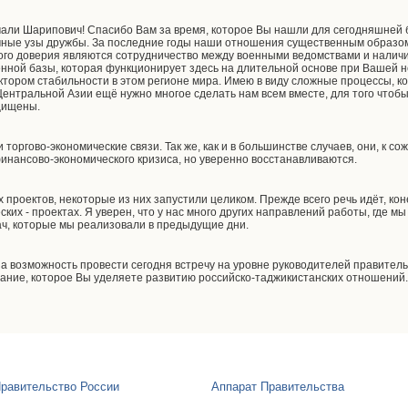
ли Шарипович! Спасибо Вам за время, которое Вы нашли для сегодняшней б
ные узы дружбы. За последние годы наши отношения существенным образом
ого доверия являются сотрудничество между военными ведомствами и налич
нной базы, которая функционирует здесь на длительной основе при Вашей 
ктором стабильности в этом регионе мира. Имею в виду сложные процессы, к
Центральной Азии ещё нужно многое сделать нам всем вместе, для того чтоб
щищены.
 торгово-экономические связи. Так же, как и в большинстве случаев, они, к с
инансово-экономического кризиса, но уверенно восстанавливаются.
проектов, некоторые из них запустили целиком. Прежде всего речь идёт, коне
ских - проектах. Я уверен, что у нас много других направлений работы, где 
ач, которые мы реализовали в предыдущие дни.
 за возможность провести сегодня встречу на уровне руководителей правител
имание, которое Вы уделяете развитию российско-таджикистанских отношений
равительство России
Аппарат Правительства