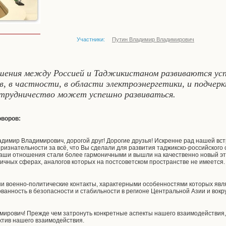
Участники:
Путин Владимир Владимирович
ения между Россией и Таджикистаном развиваются успе
, в частности, в области электроэнергетики, и подчерк
отрудничество может успешно развиваться.
оворов:
имир Владимирович, дорогой друг! Дорогие друзья! Искренне рад нашей вст
ризнательности за всё, что Вы сделали для развития таджикско-российского 
аши отношения стали более гармоничными и вышли на качественно новый эт
ичных сферах, аналогов которых на постсоветском пространстве не имеется.
и военно-политические контакты, характерными особенностями которых яв
анность в безопасности и стабильности в регионе Центральной Азии и вокру
ирович! Прежде чем затронуть конкретные аспекты нашего взаимодействия,
ктив нашего взаимодействия.