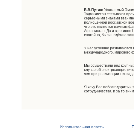
В.В.Путин:
Уважаемый Эмома
Таджикистан связывают проч
серьёзными знаками взаимн
полноценной российской вое
что это является важным фа
Афганистан. Да и в регионе 
спокойно, были надёжно за
У нас успешно развиваются и
международного, мирового ф
Мы осуществили ряд крупных 
случае об электроэнергетиче
чем при реализации тех зад
Я хочу Вас поблагодарить и
сотрудничества, и за то вн
Исполнительная власть
П