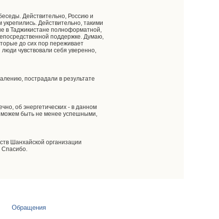
еседы. Действительно, Россию и
 укрепились. Действительно, такими
ие в Таджикистане полноформатной,
непосредственной поддержке. Думаю,
оторые до сих пор переживает
ы люди чувствовали себя уверенно,
ожалению, пострадали в результате
чно, об энергетических - в данном
мы можем быть не менее успешными,
ьств Шанхайской организации
. Спасибо.
Обращения