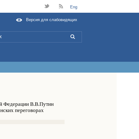
t
B
Eng
Версия для слабовидящих
L
ой Федерации В.В.Путин
анских переговорах