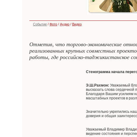
Событие
/
Фото
/
Аудио
/
Видео
Отметив, что торгово-экономические отнош
реализованных крупных совместных проектов
работы, где российско-таджикистанское с
Стенограмма начала перег
Э.Ш.Рахмон:
Уважаемый Влад
высказать слова сердечной п
Благодаря Вашим усилиям н
масштабных проектов в разл
Значительно укрепились наш
доверия и общая заинтересов
Уважаемый Владимир Владим
видение состояния и перспе