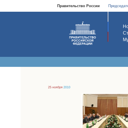
Правительство России
Председат
Но
С
Му
25 ноября
2010