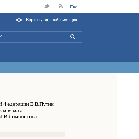
t
B
Eng
Версия для слабовидящих
L
ой Федерации В.В.Путин
сковского
 М.В.Ломоносова