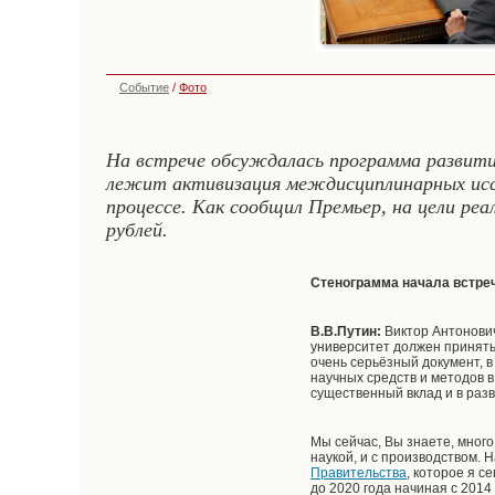
Событие
/
Фото
На встрече обсуждалась программа развития
лежит активизация междисциплинарных иссл
процессе. Как сообщил Премьер, на цели ре
рублей.
Стенограмма начала встре
В.В.Путин:
Виктор Антонович
университет должен принять
очень серьёзный документ, 
научных средств и методов в
существенный вклад и в раз
Мы сейчас, Вы знаете, много
наукой, и с производством.
Правительства
, которое я с
до 2020 года начиная с 201