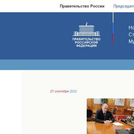
Правительство России
Председат
Но
С
Му
27 сентября
2010