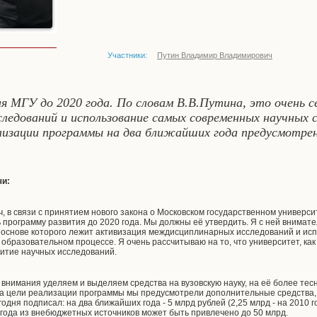
Участники:
Путин Владимир Владимирович
 МГУ до 2020 года. По словам В.В.Путина, это очень се
едований и использование самых современных научных с
ализации программы на два ближайших года предусмотре
чи:
, в связи с принятием нового закона о Московском государственном универс
 программу развития до 2020 года. Мы должны её утвердить. Я с ней внимат
в основе которого лежит активизация междисциплинарных исследований и и
 образовательном процессе. Я очень рассчитываю на то, что университет, как
витие научных исследований.
 внимания уделяем и выделяем средства на вузовскую науку, на её более те
 На цели реализации программы мы предусмотрели дополнительные средства
егодня подписал: на два ближайших года - 5 млрд рублей (2,25 млрд - на 2010 го
4 года из внебюджетных источников может быть привлечено до 50 млрд.