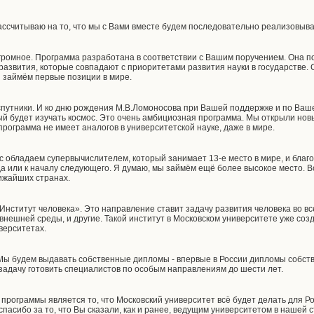
рассчитываю на то, что мы с Вами вместе будем последовательно реализовыва
ромное. Программа разработана в соответствии с Вашим поручением. Она п
азвития, которые совпадают с приоритетами развития науки в государстве. 
 займём первые позиции в мире.
спутники. И ко дню рождения М.В.Ломоносова при Вашей поддержке и по Ва
ый будет изучать космос. Это очень амбициозная программа. Мы открыли нов
рограмма не имеет аналогов в университетской науке, даже в мире.
 обладаем супервычислителем, который занимает 13-е место в мире, и благ
да или к началу следующего. Я думаю, мы займём ещё более высокое место. Во
ижайших странах.
нститут человека». Это направление ставит задачу развития человека во все
 внешней среды, и другие. Такой институт в Московском университете уже соз
верситетах.
 Мы будем выдавать собственные дипломы - впервые в России дипломы собст
задачу готовить специалистов по особым направлениям до шести лет.
программы является то, что Московский университет всё будет делать для Ро
спасибо за то, что Вы сказали, как и ранее, ведущим университетом в нашей