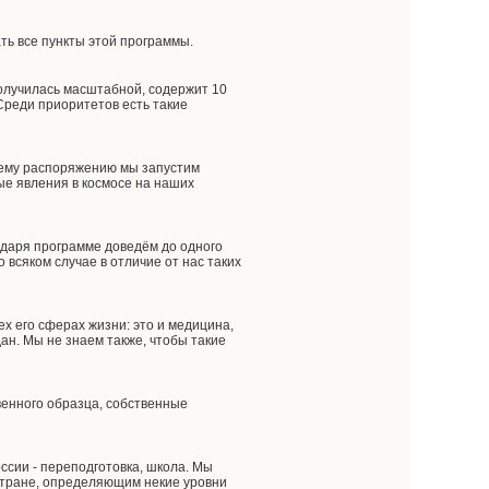
ть все пункты этой программы.
олучилась масштабной, содержит 10
Среди приоритетов есть такие
шему распоряжению мы запустим
ые явления в космосе на наших
одаря программе доведём до одного
 всяком случае в отличие от нас таких
х его сферах жизни: это и медицина,
дан. Мы не знаем также, чтобы такие
венного образца, собственные
ссии - переподготовка, школа. Мы
 стране, определяющим некие уровни