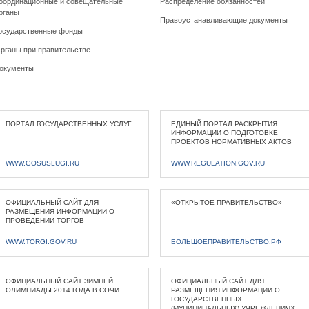
оординационные и совещательные
Распределение обязанностей
рганы
Правоустанавливающие документы
осударственные фонды
рганы при правительстве
окументы
ПОРТАЛ ГОСУДАРСТВЕННЫХ УСЛУГ
ЕДИНЫЙ ПОРТАЛ РАСКРЫТИЯ
ИНФОРМАЦИИ О ПОДГОТОВКЕ
ПРОЕКТОВ НОРМАТИВНЫХ АКТОВ
WWW.GOSUSLUGI.RU
WWW.REGULATION.GOV.RU
ОФИЦИАЛЬНЫЙ САЙТ ДЛЯ
«ОТКРЫТОЕ ПРАВИТЕЛЬСТВО»
РАЗМЕЩЕНИЯ ИНФОРМАЦИИ О
ПРОВЕДЕНИИ ТОРГОВ
WWW.TORGI.GOV.RU
БОЛЬШОЕПРАВИТЕЛЬСТВО.РФ
ОФИЦИАЛЬНЫЙ САЙТ ЗИМНЕЙ
ОФИЦИАЛЬНЫЙ САЙТ ДЛЯ
ОЛИМПИАДЫ 2014 ГОДА В СОЧИ
РАЗМЕЩЕНИЯ ИНФОРМАЦИИ О
ГОСУДАРСТВЕННЫХ
(МУНИЦИПАЛЬНЫХ) УЧРЕЖДЕНИЯХ