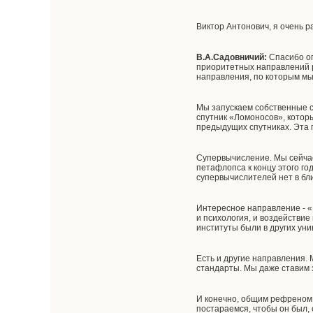
Виктор Антонович, я очень 
В.А.Садовничий:
Спасибо ог
приоритетных направлений р
направления, по которым мы
Мы запускаем собственные 
спутник «Ломоносов», котор
предыдущих спутниках. Эта п
Супервычисление. Мы сейчас
петафлопса к концу этого го
супервычислителей нет в бл
Интересное направление - «И
и психология, и воздействие
институты были в других уни
Есть и другие направления.
стандарты. Мы даже ставим 
И конечно, общим рефреном 
постараемся, чтобы он был, 