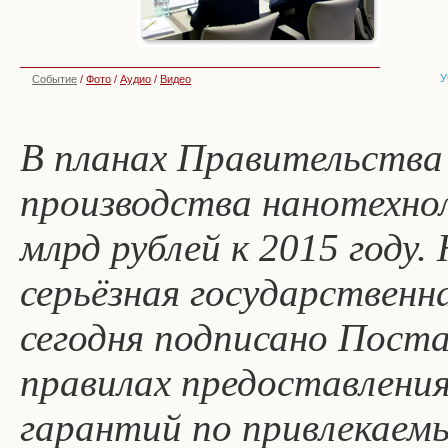
У
Событие
/
Фото
/
Аудио
/
Видео
В планах Правительства
производства нанотехнол
млрд рублей к 2015 году
серьёзная государственн
сегодня подписано Пост
правилах предоставлени
гарантий по привлекаем