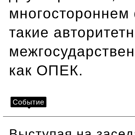
многостороннем 
такие авторитет
межгосударствен
как ОПЕК.
Событие
Выступая на засед