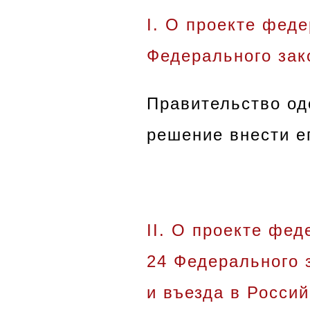
I
.
О проекте федер
Федерального зак
Правительство од
решение внести е
II
. О проекте фед
24 Федерального 
и въезда в Росси