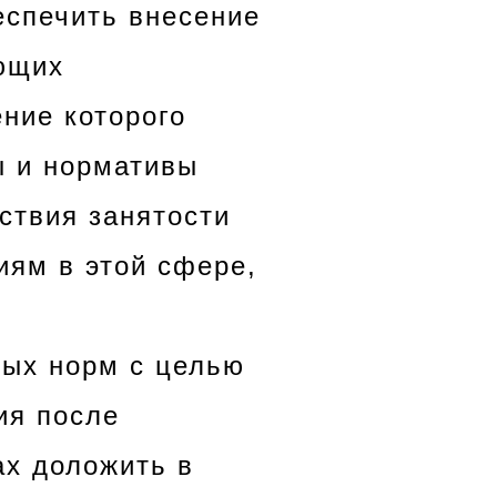
еспечить внесение
ющих
ение которого
ы и нормативы
ствия занятости
иям в этой сфере,
ных норм с целью
ия после
ах доложить в