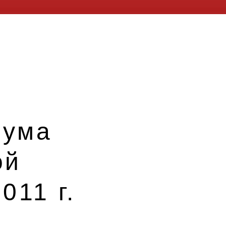
иума
ой
011 г.