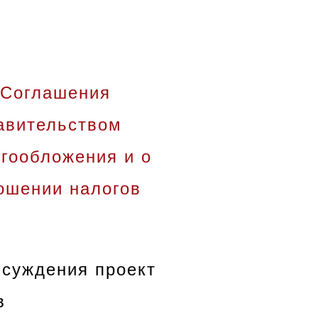
 Соглашения
авительством
огообложения и о
ошении налогов
бсуждения проект
в