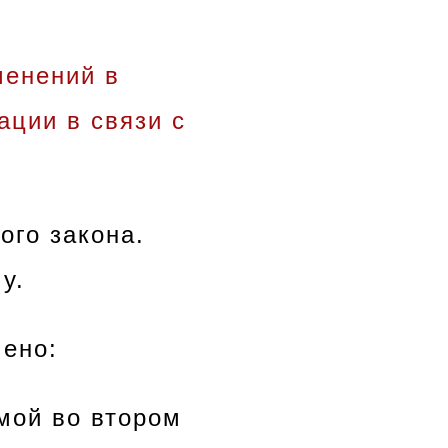
менений в
ации в связи с
ого закона.
у.
ено:
мой во втором