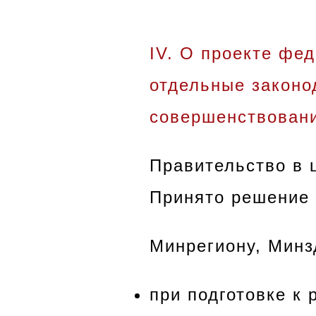
I
V. О проекте фе
отдельные законо
совершенствован
Правительство в 
Принято решение 
Минрегиону, Минз
при подготовке к