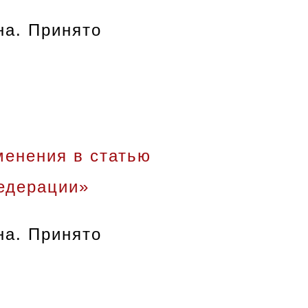
на. Принято
менения в статью
Федерации»
на. Принято