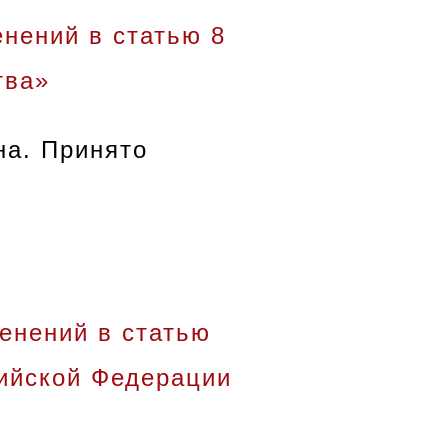
нений в статью 8
тва»
на. Принято
енений в статью
сийской Федерации