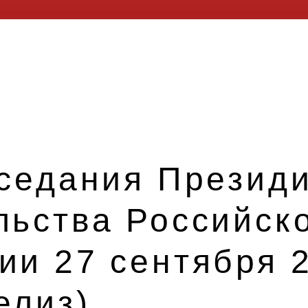
аседания Презид
льства Российск
и 27 сентября 2
елиз)