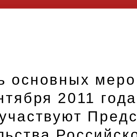
ь основных меро
нтября 2011 года
 участвуют Пред
льства Российск