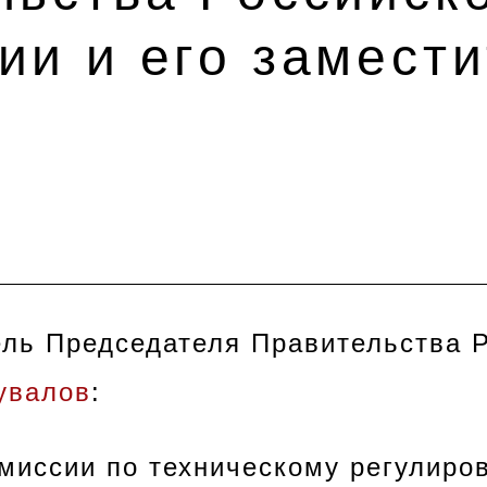
ии и его замест
ль Председателя Правительства 
увалов
:
омиссии по техническому регулиро