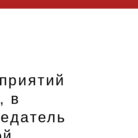
приятий
, в
седатель
ой