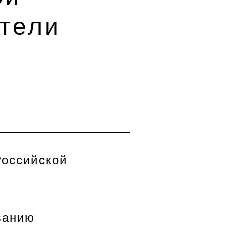
ители
Российской
ванию