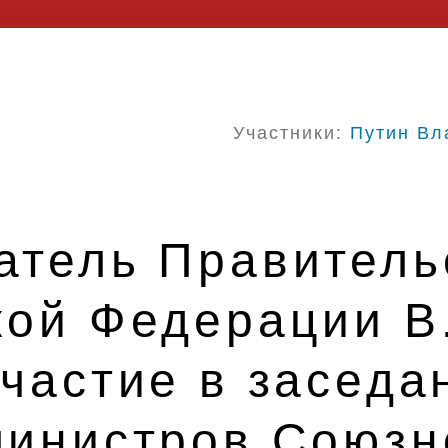
Участники:
Путин Вл
атель Правитель
кой Федерации В
частие в заседа
министров Союзн