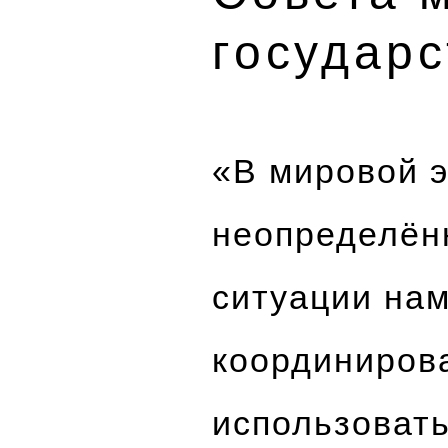
государс
«В мировой 
неопределённ
ситуации на
координиров
использоват