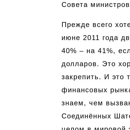
Совета министров
Прежде всего хот
июне 2011 года д
40% – на 41%, ес
долларов. Это хо
закрепить. И это 
финансовых рынка
знаем, чем вызва
Соединённых Шато
целом в мировой 