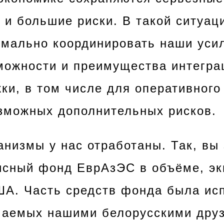
 и большие риски. В такой ситуац
мально координировать наши уси
можности и преимущества интегра
ки, в том числе для оперативного
зможных дополнительных рисков.
анизмы у нас отработаны. Так, вы
исный фонд ЕврАзЭС в объёме, э
А. Часть средств фонда была ис
маемых нашими белорусскими дру