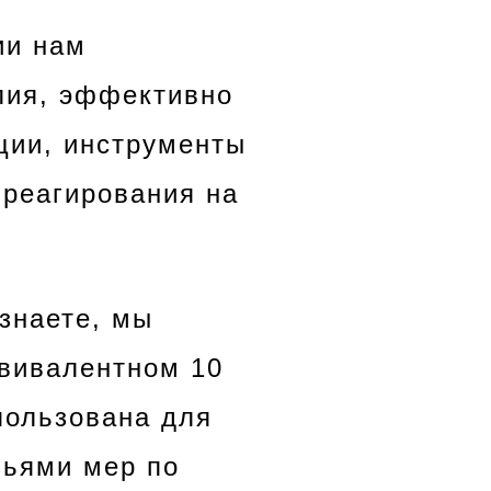
ии нам
лия, эффективно
ции, инструменты
 реагирования на
 знаете, мы
квивалентном 10
пользована для
зьями мер по