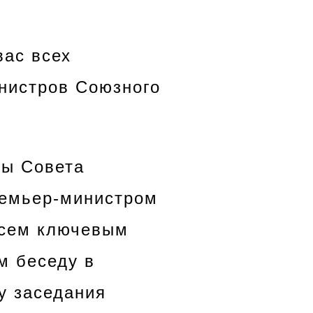
вас всех
инистров Союзного
ы Совета
ремьер-министром
всем ключевым
м беседу в
у заседания