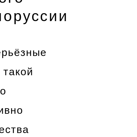
лоруссии
ерьёзные
 такой
но
ивно
ества