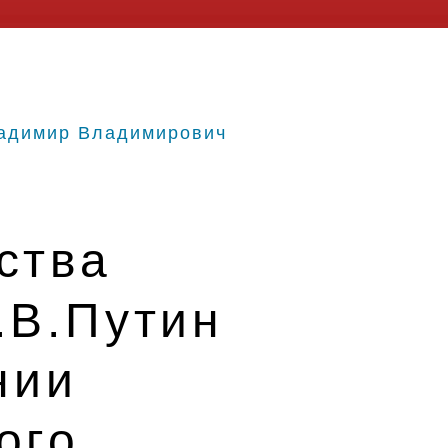
адимир Владимирович
ства
.В.Путин
нии
ого