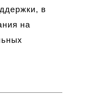
ддержки, в
ания на
льных