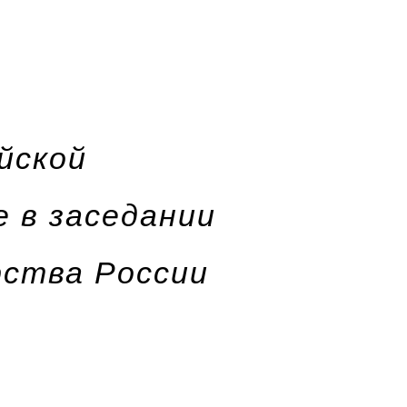
йской
 в заседании
рства России