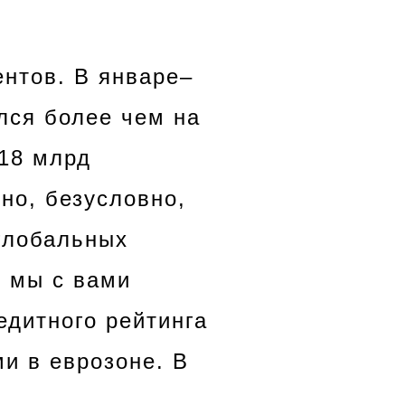
ентов. В январе–
лся более чем на
 18 млрд
но, безусловно,
 глобальных
 мы с вами
едитного рейтинга
и в еврозоне. В