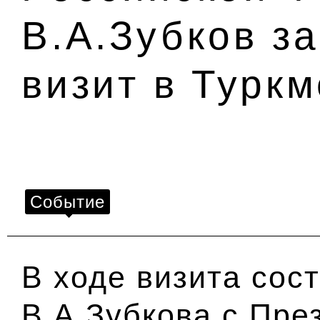
В.А.Зубков з
визит в Турк
Событие
В ходе визита сос
В.А.Зубкова с Пре