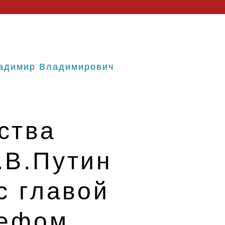
адимир Владимирович
ства
.В.Путин
с главой
рефом