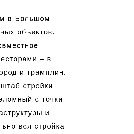
м в Большом
пных объектов.
овместное
весторами – в
ород и трамплин.
сштаб стройки
реломный с точки
аструктуры и
льно вся стройка