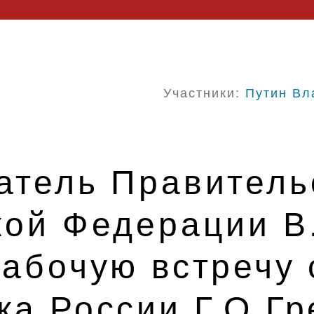
Участники:
Путин Вл
атель Правитель
кой Федерации В
абочую встречу 
ка России Г.О.Г