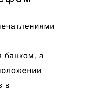
печатлениями
 банком, а
положении
в в