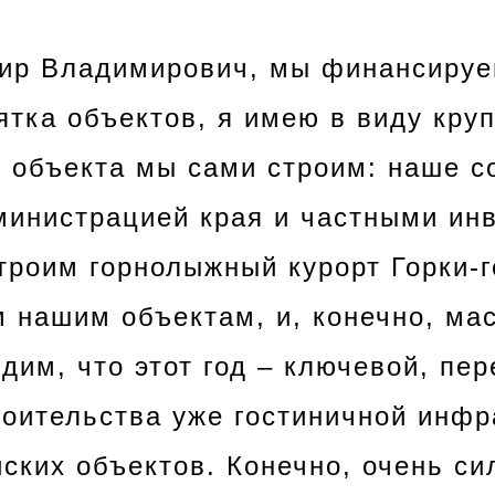
р Владимирович, мы финансируе
ятка объектов, я имею в виду кру
 объекта мы сами строим: наше с
министрацией края и частными ин
троим горнолыжный курорт Горки-г
м нашим объектам, и, конечно, ма
дим, что этот год – ключевой, пе
роительства уже гостиничной инфр
ских объектов. Конечно, очень си