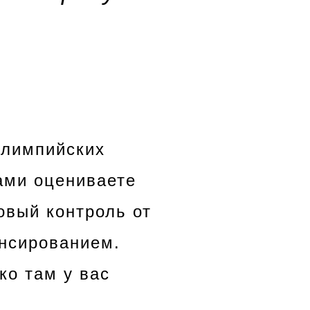
олимпийских
ами оцениваете
овый контроль от
ансированием.
ко там у вас