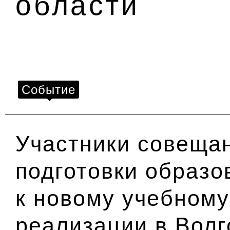
области
Событие
Участники совеща
подготовки образ
к новому учебному 
реализации в Волг