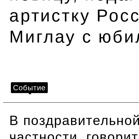
артистку Рос
Миглау с юби
Событие
В поздравительной
частности, говорит