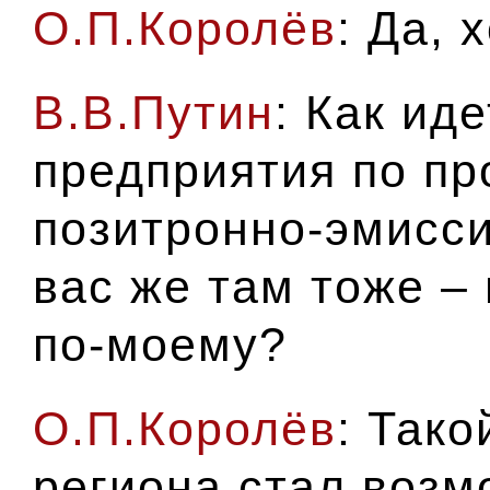
О.П.Королёв
: Да, 
В.В.Путин
: Как ид
предприятия по пр
позитронно-эмисс
вас же там тоже –
по-моему?
О.П.Королёв
: Так
региона стал возм