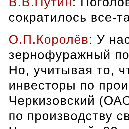
В.В.Путин
: Поголо
сократилось все-
О.П.Королёв
: У на
зернофуражный по
Но, учитывая то, ч
инвесторы по прои
Черкизовский
(ОАО
по производству с