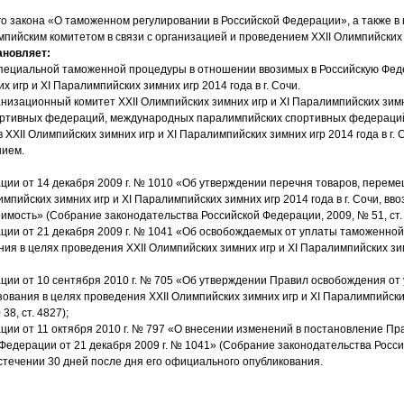
ого закона «О таможенном регулировании в Российской Федерации», а также 
йским комитетом в связи с организацией и проведением XXII Олимпийских зим
ановляет:
пециальной таможенной процедуры в отношении ввозимых в Российскую Фед
 игр и XI Паралимпийских зимних игр 2014 года в г. Сочи.
изационный комитет ХХII Олимпийских зимних игр и XI Паралимпийских зимни
ртивных федераций, международных паралимпийских спортивных федераций
 XXII Олимпийских зимних игр и XI Паралимпийских зимних игр 2014 года в г.
нием.
ции от 14 декабря 2009 г. № 1010 «Об утверждении перечня товаров, пере
импийских зимних игр и XI Паралимпийских зимних игр 2014 года в г. Сочи, в
мость» (Собрание законодательства Российской Федерации, 2009, № 51, ст. 
ции от 21 декабря 2009 г. № 1041 «Об освобождаемых от уплаты таможенн
ия в целях проведения ХХII Олимпийских зимних игр и XI Паралимпийских зим
ции от 10 сентября 2010 г. № 705 «Об утверждении Правил освобождения от
вания в целях проведения XXII Олимпийских зимних игр и XI Паралимпийских
8, ст. 4827);
ии от 11 октября 2010 г. № 797 «О внесении изменений в постановление Пра
едерации от 21 декабря 2009 г. № 1041» (Собрание законодательства Российс
стечении 30 дней после дня его официального опубликования.