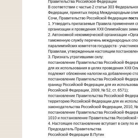
Правительства Российской Федерации
В соответствии с частью 2 статьи 303 Федеральн
Федерации, принятых перед Международным олимпи
Сочи, Правительство Российской Федерации
пост
1. Утвердить прилагаемые Правила применения с
организации и проведения XXII Олимпийских зимних
2. Автономной некоммерческой организации «Орган
таможенную службу перечень международных спо
паралимпийских комитетов государств - участников
Правилам, утвержденным настоящим постановле
3. Признать утратившими силу:
постановление Правительства Российской Федера
для их использования в целях проведения XXII Ол
подлежит обложению налогом на добавленную стои
постановление Правительства Российской Федера
границу Российской Федерации для их использован
Российской Федерации, 2009, № 52, ст. 6571);
постановление Правительства Российской Федера
территорию Российской Федерации для их использо
законодательства Российской Федерации, 2010, № 3
постановление Правительства Российской Федерац
1010 и постановление Правительства Российской Ф
4. Настоящее постановление вступает в силу по и
Председатель Правительства
Российской Федерации В.Путин