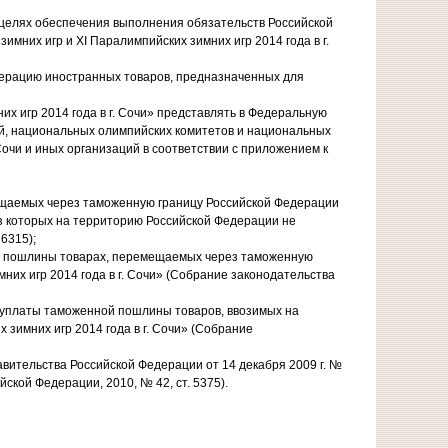
в целях обеспечения выполнения обязательств Российской
них игр и XI Паралимпийских зимних игр 2014 года в г.
ерацию иностранных товаров, предназначенных для
х игр 2014 года в г. Сочи» представлять в Федеральную
, национальных олимпийских комитетов и национальных
 Сочи и иных организаций в соответствии с приложением к
мещаемых через таможенную границу Российской Федерации
воз которых на территорию Российской Федерации не
6315);
ой пошлины товарах, перемещаемых через таможенную
них игр 2014 года в г. Сочи» (Собрание законодательства
 уплаты таможенной пошлины товаров, ввозимых на
 зимних игр 2014 года в г. Сочи» (Собрание
вительства Российской Федерации от 14 декабря 2009 г. №
кой Федерации, 2010, № 42, ст. 5375).