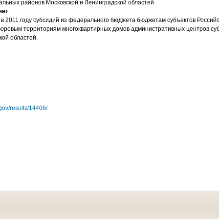
льных районов Московской и Ленинградской областей
яет
:
в 2011 году субсидий из федерального бюджета бюджетам субъектов Россий
дворовым территориям многоквартирных домов административных центров су
кой областей.
gov/results/14406/