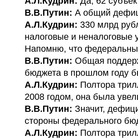
А.Л.Кудрин:
Да, 62 субъек
В.В.Путин:
А общий дефиц
А.Л.Кудрин:
330 млрд рубл
налоговые и неналоговые 
Напомню, что федеральны
В.В.Путин:
Общая поддерж
бюджета в прошлом году б
А.Л.Кудрин:
Полтора трил
2008 годом, она была увел
В.В.Путин:
Значит, дефиц
стороны федерального бюд
А.Л.Кудрин:
Полтора трил