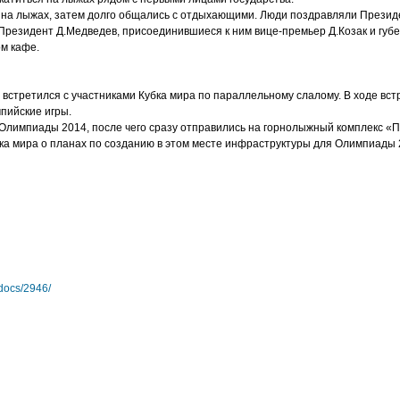
на лыжах, затем долго общались с отдыхающими. Люди поздравляли Президе
Президент Д.Медведев, присоединившиеся к ним вице-премьер Д.Козак и губ
ом кафе.
 встретился с участниками Кубка мира по параллельному слалому. В ходе вс
мпийские игры.
 Олимпиады 2014, после чего сразу отправились на горнолыжный комплекс «П
ка мира о планах по созданию в этом месте инфраструктуры для Олимпиады 2
docs/2946/