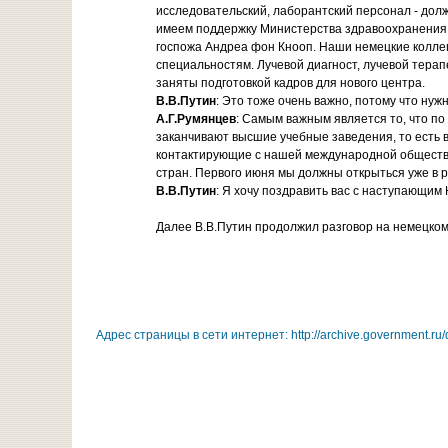
исследовательский, лаборантский персонал - долж
имеем поддержку Министерства здравоохранения и
госпожа Андреа фон Кнооп. Наши немецкие коллег
специальностям. Лучевой диагност, лучевой терап
заняты подготовкой кадров для нового центра.
В.В.Путин
: Это тоже очень важно, потому что нуж
А.Г.Румянцев
: Самым важным является то, что по
заканчивают высшие учебные заведения, то есть в
контактирующие с нашей международной общественн
стран. Первого июня мы должны открыться уже в р
В.В.Путин
: Я хочу поздравить вас с наступающим
Далее В.В.Путин продолжил разговор на немецком
Адрес страницы в сети интернет: http://archive.government.ru/