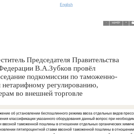
English
-
шрифт
+
ститель Председателя Правительства
Федерации В.А.Зубков провёл
аседание подкомиссии по таможенно-
 нетарифному регулированию,
рам во внешней торговле
жение об установлении беспошлинного режима ввоза отдельных видов прессо
нения классификации указанного оборудования данный вопрос при необходи
ки ввозной таможенной пошлины в отношении отдельных органических химиче
ановлении пятипроцентной ставки ввозной таможенной пошлины в отношени