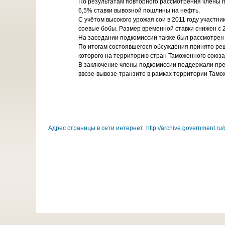
По результатам повторного рассмотрения члены
6,5% ставки вывозной пошлины на нефть.
С учётом высокого урожая сои в 2011 году участн
соевые бобы. Размер временной ставки снижен с 20%
На заседании подкомиссии также был рассмотрен
По итогам состоявшегося обсуждения принято ре
которого на территорию стран Таможенного союза
В заключение члены подкомиссии поддержали пре
ввозе-вывозе-транзите в рамках территории Тамо
Адрес страницы в сети интернет: http://archive.government.ru