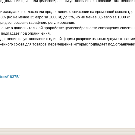
 подкомиссии признали целесообразным установление вывозной таможенной
ики заседания согласовали предложение о снижении на временной основе (до
 (но не менее 35 евро за 1000 кг) до 5%, но не менее 8,5 евро за 1000 кг.
 ряд вопросов нетарифного регулирования.
шение о дополнительной проработке целесообразности сокращения списка ш
 подпадает под ограничения.
дложение по установлению единой формы разрешительных документов и мет
женного союза для товаров, перемещение которых подпадает под ограничени
/docs/18375/