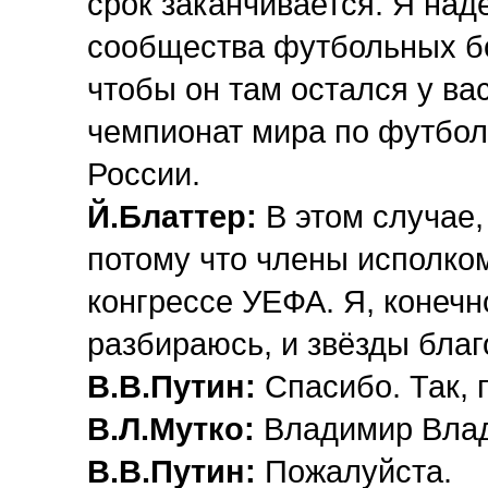
срок заканчивается. Я над
сообщества футбольных бо
чтобы он там остался у ва
чемпионат мира по футболу
России.
Й.Блаттер:
В этом случае,
потому что члены исполко
конгрессе УЕФА. Я, конечно
разбираюсь, и звёзды бла
В.В.Путин:
Спасибо. Так, 
В.Л.Мутко:
Владимир Влад
В.В.Путин:
Пожалуйста.