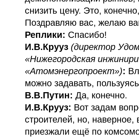
снизить цену. Это, конечн
Поздравляю вас, желаю ва
Реплики:
Спасибо!
И.В.Крууз
(директор Удо
«Нижегородская инжинири
«Атомэнергопроект»)
:
Вл
можно задавать, пользуясь
В.В.Путин:
Да, конечно.
И.В.Крууз:
Вот задам вопро
строителей, но, наверное,
приезжали ещё по комсомо