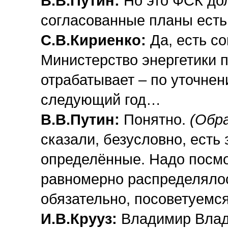
В.В.Путин:
Но это ФСК дол
согласованные планы есть
С.В.Кириенко:
Да, есть с
Министерство энергетики 
отрабатывает – по уточнен
следующий год…
В.В.Путин:
Понятно.
(Обра
сказали, безусловно, есть
определённые. Надо посмот
равномерно распределялос
обязательно, посоветуемс
И.В.Крууз:
Владимир Влади