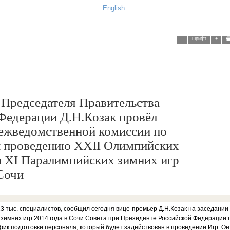
English
-
шрифт
+
 Председателя Правительства
Федерации Д.Н.Козак провёл
ежведомственной комиссии по
и проведению ХХII Олимпийских
и ХI Паралимпийских зимних игр
 Сочи
23 тыс. специалистов, сообщил сегодня вице-премьер Д.Н.Козак на заседани
 зимних игр 2014 года в Сочи Совета при Президенте Российской Федерации 
ик подготовки персонала, который будет задействован в проведении Игр. Он