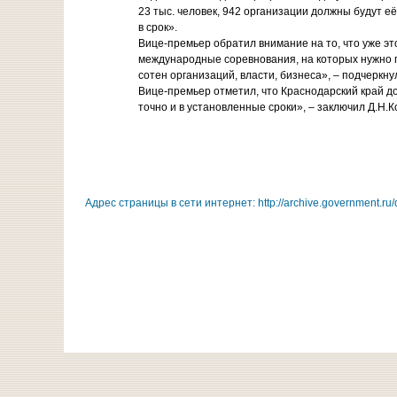
23 тыс. человек, 942 организации должны будут е
в срок».
Вице-премьер обратил внимание на то, что уже эт
международные соревнования, на которых нужно пр
сотен организаций, власти, бизнеса», – подчеркну
Вице-премьер отметил, что Краснодарский край д
точно и в установленные сроки», – заключил Д.Н.К
Адрес страницы в сети интернет: http://archive.government.ru