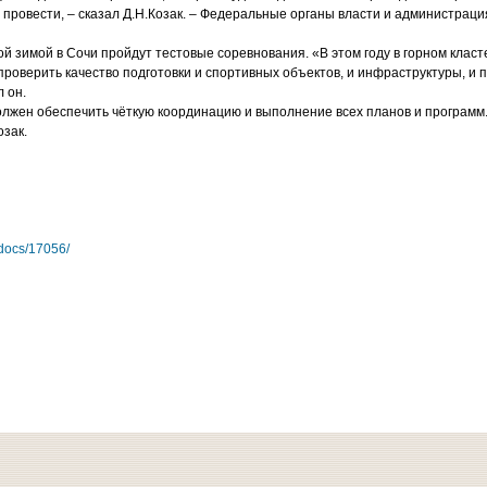
ё провести, – сказал Д.Н.Козак. – Федеральные органы власти и администрац
ой зимой в Сочи пройдут тестовые соревнования. «В этом году в горном кла
оверить качество подготовки и спортивных объектов, и инфраструктуры, и п
л он.
олжен обеспечить чёткую координацию и выполнение всех планов и програм
озак.
/docs/17056/