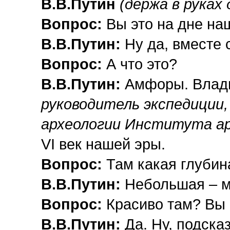
В.В.Путин
(держа в руках
Вопрос:
Вы это на дне на
В.В.Путин:
Ну да, вместе 
Вопрос:
А что это?
В.В.Путин:
Амфоры. Влад
руководитель экспедиции
,
археологии
Института ар
VI век нашей эры.
Вопрос:
Там какая глубин
В.В.Путин:
Небольшая – м
Вопрос:
Красиво там? Вы
В.В.Путин:
Да. Ну, подска